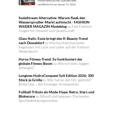
minimalistische Garderobe
veröffentlicht am Januar 11, 2026
SodaStream Alternative: Warum flav& den
Wassersprudler-Markt aufmischt - FASHION
INSIDER MAGAZIN Modeblog
zu
Fast Fashion:
Folgen für Umwelt und Gesellschaft
Glass Nails: Essie bringt den K-Beauty-Trend
nach Düsseldorf
zu
Marina Hoermanseder
begeistert mit Lack und Leder auf der Fashion
Week Berlin
Hyrox Fitness-Trend: So funktioniert der
globale Fitness-Boom
zu
Wie mit dem Joggen
anfangen?
Longines HydroConquest Sylt Edition 2026: 300
Stück je Größe
zu
Wer hat an der Uhr gedreht?
Botta Uno – die Einzeiger Armbanduhr
Fußball-Trikots als Mode-Hype: Retro, Stars und
Blokecore
zu
Stilvoll und bequem: Die besten
Sportbekleidungsmarken