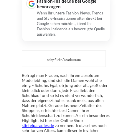
Fashion-Insider.de bei Google
bevorzugen
Wenn Ihr unsere Fashion-News, Trends
und Style-Inspirationen öfter direkt bei
Google sehen möchtet, könnt Ihr
Fashion-Insider.de als bevorzugte Quelle
auswählen.
cc by flickr / Markusram
Befragt man Frauen, nach ihrem absoluten
Modeliebling, sind sich die Damen wohl alle
einig – Schuhe. Egal, ob jung oder alt, groß oder
klein, dick oder dünn, jede Frau liebt den
Schuhkauf und so ist es nicht verwunderlich,
dass der eigene Schuhschrank meist aus allen
Nähten platzt. Gerade das neue Zeitalter des
Shoppens, erleichtert es Damen ihrer
Schuhleidenschaft zu frönen. Als ein besonderes
Highlight ist hier der Online Shop
stiefelparadies.de
zu nennen. Trotz seines noch
sehr jungen Alters, kann dieser in jeglicher