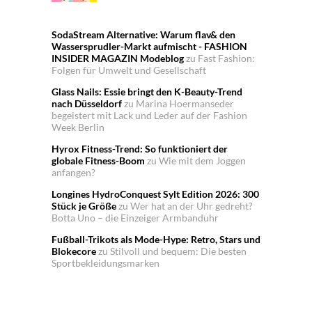
SodaStream Alternative: Warum flav& den
Wassersprudler-Markt aufmischt - FASHION
INSIDER MAGAZIN Modeblog
zu
Fast Fashion:
Folgen für Umwelt und Gesellschaft
Glass Nails: Essie bringt den K-Beauty-Trend
nach Düsseldorf
zu
Marina Hoermanseder
begeistert mit Lack und Leder auf der Fashion
Week Berlin
Hyrox Fitness-Trend: So funktioniert der
globale Fitness-Boom
zu
Wie mit dem Joggen
anfangen?
Longines HydroConquest Sylt Edition 2026: 300
Stück je Größe
zu
Wer hat an der Uhr gedreht?
Botta Uno – die Einzeiger Armbanduhr
Fußball-Trikots als Mode-Hype: Retro, Stars und
Blokecore
zu
Stilvoll und bequem: Die besten
Sportbekleidungsmarken