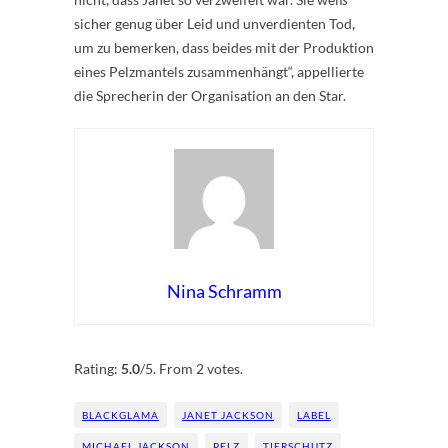
sicher genug über Leid und unverdienten Tod,
um zu bemerken, dass beides mit der Produktion
eines Pelzmantels zusammenhängt“, appellierte
die Sprecherin der Organisation an den Star.
Nina Schramm
Rate this item:
Submit Rating
Rating:
5.0
/5. From 2 votes.
BLACKGLAMA
JANET JACKSON
LABEL
MICHAEL JACKSON
PELZ
TIERSCHUTZ