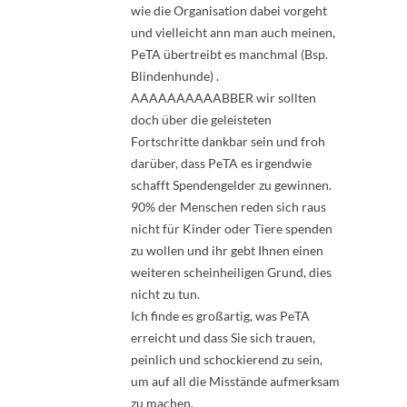
wie die Organisation dabei vorgeht
und vielleicht ann man auch meinen,
PeTA übertreibt es manchmal (Bsp.
Blindenhunde) .
AAAAAAAAAABBER wir sollten
doch über die geleisteten
Fortschritte dankbar sein und froh
darüber, dass PeTA es irgendwie
schafft Spendengelder zu gewinnen.
90% der Menschen reden sich raus
nicht für Kinder oder Tiere spenden
zu wollen und ihr gebt Ihnen einen
weiteren scheinheiligen Grund, dies
nicht zu tun.
Ich finde es großartig, was PeTA
erreicht und dass Sie sich trauen,
peinlich und schockierend zu sein,
um auf all die Misstände aufmerksam
zu machen.