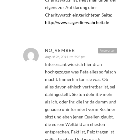
eigens zur Aufklärung über
Charitywatch eingerichteten Seite:
http://www.sage-die-wahrheit.de
NO_VEMBER
Antworten
August 26, 2011 um 1:23 pm
Interessant wie sich hier dran
hochgezogen was Peta alles so falsch
macht. Immerhin tun sie was. Ob
alles davon ethisch vertretbar ist, sei
dahingestellt. Sie tun definitiv mehr
als ich, oder ihr, die ihr da dumm und
genauso uninformiert vorm Rechner
sitzt und eben jenen Quellen glaubt,
die eurem Weltbild am ehesten
entsprechen. Fakt ist, Pelz tragen ist
völlig daneben. Und wer sich