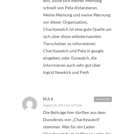
will, sollte sich meiner Meinung
schnell von Peta distanzieren.
Meine Meinung und meine Warnung
vor dieser Organisation,
Charitywatch ist eine gute Quelle um
sich über diese selbsternannten
Tierschützer zu informieren:
Charitywatch und Peta in google
eingeben, oder Esowatch, die
informieren auch sehr gut über
Ingrid Newkirk und PetA
MAX
Antworten
August 26, 2011 um 1:07 pm
Die Beiträge hier dürften aus dem
Dunstkreis von „Charitywatch“
stammen. Was für ein Laden
Charitywatch ist, ließt man unter der