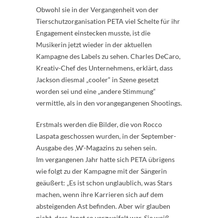
Obwohl sie in der Vergangenheit von der
Tierschutzorganisation PETA viel Schelte für ihr
Engagement einstecken musste, ist die
Musikerin jetzt wieder in der aktuellen
Kampagne des Labels zu sehen. Charles DeCaro,
Kreativ-Chef des Unternehmens, erklärt, dass
Jackson diesmal „cooler“ in Szene gesetzt
worden sei und eine „andere Stimmung“
vermittle, als in den vorangegangenen Shootings.
Erstmals werden die Bilder, die von Rocco
Laspata geschossen wurden, in der September-
Ausgabe des ‚W‘-Magazins zu sehen sein.
Im vergangenen Jahr hatte sich PETA übrigens
wie folgt zu der Kampagne mit der Sängerin
geäußert: „Es ist schon unglaublich, was Stars
machen, wenn ihre Karrieren sich auf dem
absteigenden Ast befinden. Aber wir glauben
nicht, dass Janet so verzweifelt war. Sie weiß