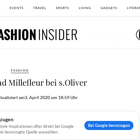
EVENTS
TRAVEL
SPORTS
LIVING
GADGETS
LITERA
FASHION
d Millefleur bei s.Oliver
tualisiert am
3. April 2020 um 18:59 Uhr
rzugen
Bei Google bevorzugen
yle-Inspirationen öfter direkt bei Google
 als bevorzugte Quelle auswählen.