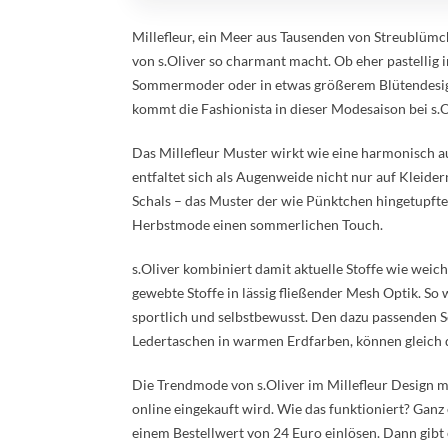
Millefleur, ein Meer aus Tausenden von Streublümc
von s.Oliver so charmant macht. Ob eher pastellig 
Sommermoder oder in etwas größerem Blütendesign 
kommt die Fashionista in dieser Modesaison bei s.O
Das Millefleur Muster wirkt wie eine harmonisch
entfaltet sich als Augenweide nicht nur auf Kleidern
Schals – das Muster der wie Pünktchen hingetupfte
Herbstmode einen sommerlichen Touch.
s.Oliver kombiniert damit aktuelle Stoffe wie weic
gewebte Stoffe in lässig fließender Mesh Optik. So 
sportlich und selbstbewusst. Den dazu passenden 
Ledertaschen in warmen Erdfarben, können gleich 
Die Trendmode von s.Oliver im Millefleur Design 
online eingekauft wird. Wie das funktioniert? Gan
einem Bestellwert von 24 Euro einlösen. Dann gibt 