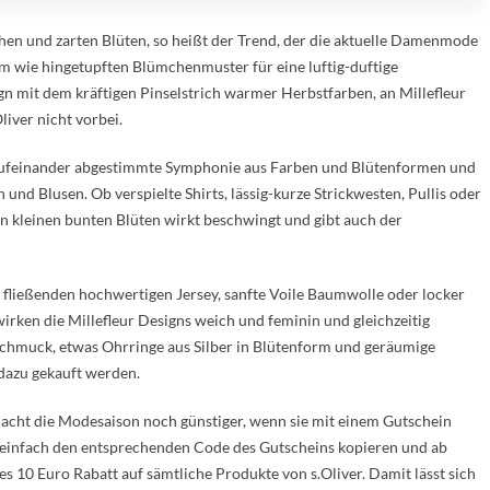
hen und zarten Blüten, so heißt der Trend, der die aktuelle Damenmode
im wie hingetupften Blümchenmuster für eine luftig-duftige
mit dem kräftigen Pinselstrich warmer Herbstfarben, an Millefleur
liver nicht vorbei.
 aufeinander abgestimmte Symphonie aus Farben und Blütenformen und
 und Blusen. Ob verspielte Shirts, lässig-kurze Strickwesten, Pullis oder
n kleinen bunten Blüten wirkt beschwingt und gibt auch der
h fließenden hochwertigen Jersey, sanfte Voile Baumwolle oder locker
wirken die Millefleur Designs weich und feminin und gleichzeitig
Schmuck, etwas Ohrringe aus Silber in Blütenform und geräumige
dazu gekauft werden.
macht die Modesaison noch günstiger, wenn sie mit einem Gutschein
z einfach den entsprechenden Code des Gutscheins kopieren und ab
es 10 Euro Rabatt auf sämtliche Produkte von s.Oliver. Damit lässt sich