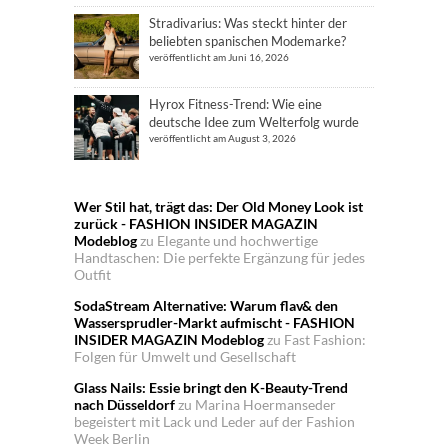
Stradivarius: Was steckt hinter der
beliebten spanischen Modemarke?
veröffentlicht am Juni 16, 2026
Hyrox Fitness-Trend: Wie eine
deutsche Idee zum Welterfolg wurde
veröffentlicht am August 3, 2026
Wer Stil hat, trägt das: Der Old Money Look ist
zurück - FASHION INSIDER MAGAZIN
Modeblog
zu
Elegante und hochwertige
Handtaschen: Die perfekte Ergänzung für jedes
Outfit
SodaStream Alternative: Warum flav& den
Wassersprudler-Markt aufmischt - FASHION
INSIDER MAGAZIN Modeblog
zu
Fast Fashion:
Folgen für Umwelt und Gesellschaft
Glass Nails: Essie bringt den K-Beauty-Trend
nach Düsseldorf
zu
Marina Hoermanseder
begeistert mit Lack und Leder auf der Fashion
Week Berlin