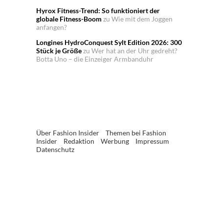
Hyrox Fitness-Trend: So funktioniert der
globale Fitness-Boom
zu
Wie mit dem Joggen
anfangen?
Longines HydroConquest Sylt Edition 2026: 300
Stück je Größe
zu
Wer hat an der Uhr gedreht?
Botta Uno – die Einzeiger Armbanduhr
Über Fashion Insider
Themen bei Fashion
Insider
Redaktion
Werbung
Impressum
Datenschutz