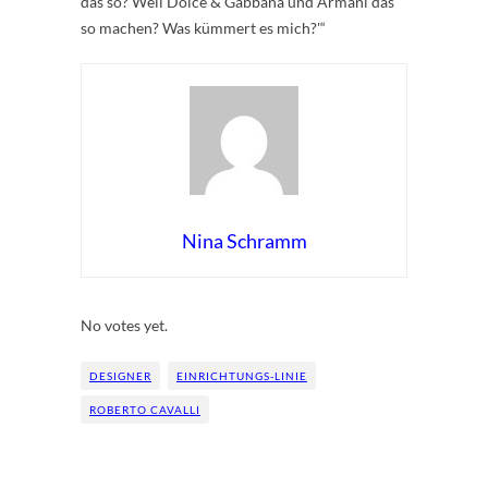
das so? Weil Dolce & Gabbana und Armani das
so machen? Was kümmert es mich?'“
Nina Schramm
Rate this item:
Submit Rating
No votes yet.
DESIGNER
EINRICHTUNGS-LINIE
ROBERTO CAVALLI