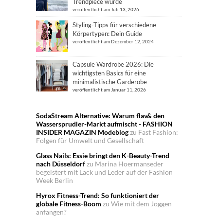
Trendpiece wurde
veröffentlicht am Juli 13, 2026
Styling-Tipps für verschiedene
Körpertypen: Dein Guide
veröffentlicht am Dezember 12, 2024
Capsule Wardrobe 2026: Die
wichtigsten Basics für eine
minimalistische Garderobe
veröffentlicht am Januar 11, 2026
SodaStream Alternative: Warum flav& den
Wassersprudler-Markt aufmischt - FASHION
INSIDER MAGAZIN Modeblog
zu
Fast Fashion:
Folgen für Umwelt und Gesellschaft
Glass Nails: Essie bringt den K-Beauty-Trend
nach Düsseldorf
zu
Marina Hoermanseder
begeistert mit Lack und Leder auf der Fashion
Week Berlin
Hyrox Fitness-Trend: So funktioniert der
globale Fitness-Boom
zu
Wie mit dem Joggen
anfangen?