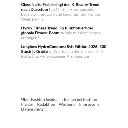
Glass Nails: Essie bringt den K-Beauty-Trend
nach Düsseldorf
zu
Marina Hoermanseder
begeistert mit Lack und Leder auf der Fashion
Week Berlin
Hyrox Fitness-Trend: So funktioniert der
globale Fitness-Boom
zu
Wie mit dem Joggen
anfangen?
Longines HydroConquest Sylt Edition 2026: 300
Stück je Größe
zu
Wer hat an der Uhr gedreht?
Botta Uno – die Einzeiger Armbanduhr
Über Fashion Insider
Themen bei Fashion
Insider
Redaktion
Werbung
Impressum
Datenschutz