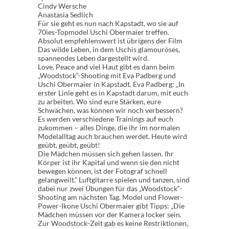
Cindy Wersche
Anastasia Sedlich
Für sie geht es nun nach Kapstadt, wo sie auf
70ies-Topmodel Uschi Obermaier treffen.
Absolut empfehlenswert ist übrigens der Film
Das wilde Leben, in dem Uschis glamouröses,
spannendes Leben dargestellt wird.
Love, Peace and viel Haut gibt es dann beim
„Woodstock“-Shooting mit Eva Padberg und
Uschi Obermaier in Kapstadt. Eva Padberg: „In
erster Linie geht es in Kapstadt darum, mit euch
zu arbeiten. Wo sind eure Stärken, eure
Schwächen, was können wir noch verbessern?
Es werden verschiedene Trainings auf euch
zukommen – alles Dinge, die ihr im normalen
Modelalltag auch brauchen werdet. Heute wird
geübt, geübt, geübt!
Die Mädchen müssen sich gehen lassen. Ihr
Körper ist ihr Kapital und wenn sie den nicht
bewegen können, ist der Fotograf schnell
gelangweilt.“ Luftgitarre spielen und tanzen, sind
dabei nur zwei Übungen für das „Woodstock“-
Shooting am nächsten Tag. Model und Flower-
Power-Ikone Uschi Obermaier gibt Tipps: „Die
Mädchen müssen vor der Kamera locker sein.
Zur Woodstock-Zeit gab es keine Restriktionen,