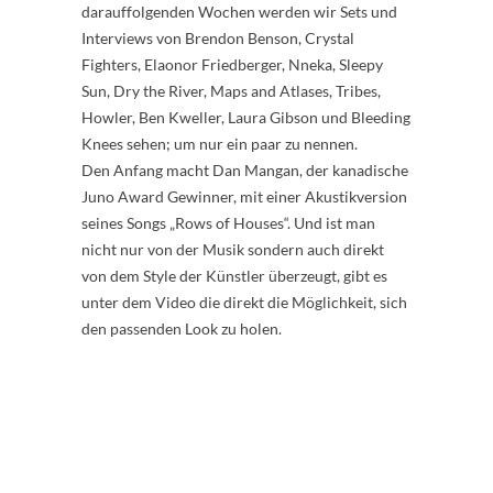
darauffolgenden Wochen werden wir Sets und
Interviews von Brendon Benson, Crystal
Fighters, Elaonor Friedberger, Nneka, Sleepy
Sun, Dry the River, Maps and Atlases, Tribes,
Howler, Ben Kweller, Laura Gibson und Bleeding
Knees sehen; um nur ein paar zu nennen.
Den Anfang macht Dan Mangan, der kanadische
Juno Award Gewinner, mit einer Akustikversion
seines Songs „Rows of Houses“. Und ist man
nicht nur von der Musik sondern auch direkt
von dem Style der Künstler überzeugt, gibt es
unter dem Video die direkt die Möglichkeit, sich
den passenden Look zu holen.