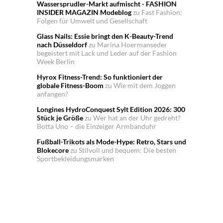
Wassersprudler-Markt aufmischt - FASHION
INSIDER MAGAZIN Modeblog
zu
Fast Fashion:
Folgen für Umwelt und Gesellschaft
Glass Nails: Essie bringt den K-Beauty-Trend
nach Düsseldorf
zu
Marina Hoermanseder
begeistert mit Lack und Leder auf der Fashion
Week Berlin
Hyrox Fitness-Trend: So funktioniert der
globale Fitness-Boom
zu
Wie mit dem Joggen
anfangen?
Longines HydroConquest Sylt Edition 2026: 300
Stück je Größe
zu
Wer hat an der Uhr gedreht?
Botta Uno – die Einzeiger Armbanduhr
Fußball-Trikots als Mode-Hype: Retro, Stars und
Blokecore
zu
Stilvoll und bequem: Die besten
Sportbekleidungsmarken