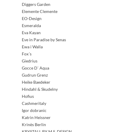
Diggers Garden
Elemente Clemente
EO-Design
Esmeralda
Eva Kayan
Eve in Paradise by Senas
Ewa i Walla
Fox´s
Giedrius
Gocce D` Aqua
Gudrun Grenz
Heike Baedeker
Hindahl & Skudelny
Hofius
Cashmeritaly
Igor dobranic
Katrin Heissner
Krinès Berlin
KRYSTALL BY M.S. DESIGN