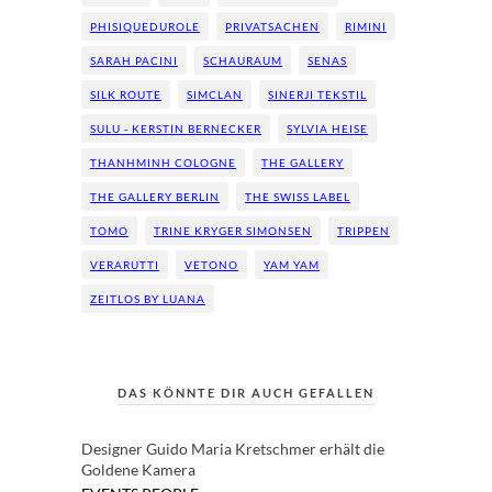
PHISIQUEDUROLE
PRIVATSACHEN
RIMINI
SARAH PACINI
SCHAURAUM
SENAS
SILK ROUTE
SIMCLAN
SINERJI TEKSTIL
SULU - KERSTIN BERNECKER
SYLVIA HEISE
THANHMINH COLOGNE
THE GALLERY
THE GALLERY BERLIN
THE SWISS LABEL
TOMO
TRINE KRYGER SIMONSEN
TRIPPEN
VERARUTTI
VETONO
YAM YAM
ZEITLOS BY LUANA
DAS KÖNNTE DIR AUCH GEFALLEN
Designer Guido Maria Kretschmer erhält die
Goldene Kamera