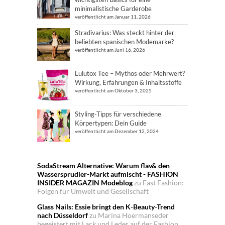
minimalistische Garderobe
veröffentlicht am Januar 11, 2026
Stradivarius: Was steckt hinter der
beliebten spanischen Modemarke?
veröffentlicht am Juni 16, 2026
Lulutox Tee – Mythos oder Mehrwert?
Wirkung, Erfahrungen & Inhaltsstoffe
veröffentlicht am Oktober 3, 2025
Styling-Tipps für verschiedene
Körpertypen: Dein Guide
veröffentlicht am Dezember 12, 2024
SodaStream Alternative: Warum flav& den
Wassersprudler-Markt aufmischt - FASHION
INSIDER MAGAZIN Modeblog
zu
Fast Fashion:
Folgen für Umwelt und Gesellschaft
Glass Nails: Essie bringt den K-Beauty-Trend
nach Düsseldorf
zu
Marina Hoermanseder
begeistert mit Lack und Leder auf der Fashion