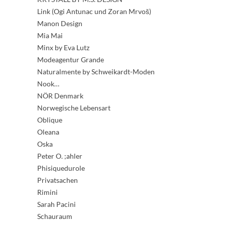
Link (Ogi Antunac und Zoran Mrvoš)
Manon Design
Mia Mai
Minx by Eva Lutz
Modeagentur Grande
Naturalmente by Schweikardt-Moden
Nook…
NÖR Denmark
Norwegische Lebensart
Oblique
Oleana
Oska
Peter O. ;ahler
Phisiquedurole
Privatsachen
Rimini
Sarah Pacini
Schauraum