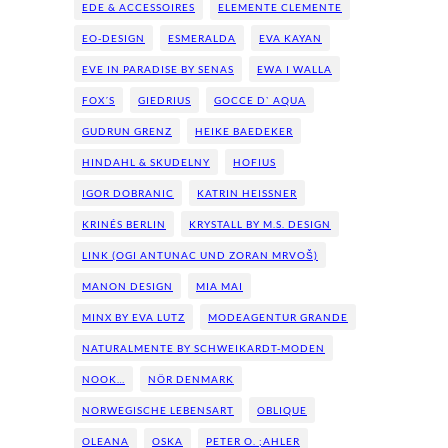
EDE & ACCESSOIRES
ELEMENTE CLEMENTE
EO-DESIGN
ESMERALDA
EVA KAYAN
EVE IN PARADISE BY SENAS
EWA I WALLA
FOX´S
GIEDRIUS
GOCCE D` AQUA
GUDRUN GRENZ
HEIKE BAEDEKER
HINDAHL & SKUDELNY
HOFIUS
IGOR DOBRANIC
KATRIN HEISSNER
KRINÉS BERLIN
KRYSTALL BY M.S. DESIGN
LINK (OGI ANTUNAC UND ZORAN MRVOŠ)
MANON DESIGN
MIA MAI
MINX BY EVA LUTZ
MODEAGENTUR GRANDE
NATURALMENTE BY SCHWEIKARDT-MODEN
NOOK…
NÖR DENMARK
NORWEGISCHE LEBENSART
OBLIQUE
OLEANA
OSKA
PETER O. ;AHLER