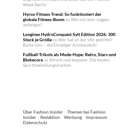
Week Berlin
Hyrox Fitness-Trend: So funktioniert der
globale Fitness-Boom
zu
Wie mit dem Joggen
anfangen?
Longines HydroConquest Sylt Edition 2026: 300
Stück je Größe
zu
Wer hat an der Uhr gedreht?
Botta Uno – die Einzeiger Armbanduhr
Fußball-Trikots als Mode-Hype: Retro, Stars und
Blokecore
zu
Stilvoll und bequem: Die besten
Sportbekleidungsmarken
Über Fashion Insider
Themen bei Fashion
Insider
Redaktion
Werbung
Impressum
Datenschutz