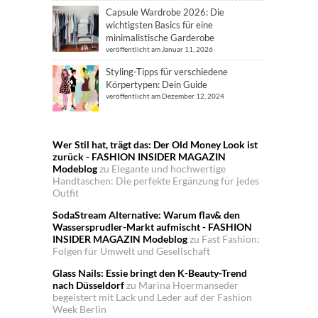
Capsule Wardrobe 2026: Die
wichtigsten Basics für eine
minimalistische Garderobe
veröffentlicht am Januar 11, 2026
Styling-Tipps für verschiedene
Körpertypen: Dein Guide
veröffentlicht am Dezember 12, 2024
Wer Stil hat, trägt das: Der Old Money Look ist
zurück - FASHION INSIDER MAGAZIN
Modeblog
zu
Elegante und hochwertige
Handtaschen: Die perfekte Ergänzung für jedes
Outfit
SodaStream Alternative: Warum flav& den
Wassersprudler-Markt aufmischt - FASHION
INSIDER MAGAZIN Modeblog
zu
Fast Fashion:
Folgen für Umwelt und Gesellschaft
Glass Nails: Essie bringt den K-Beauty-Trend
nach Düsseldorf
zu
Marina Hoermanseder
begeistert mit Lack und Leder auf der Fashion
Week Berlin