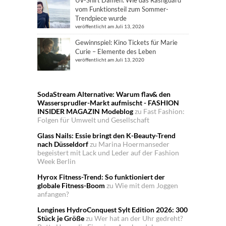
vom Funktionsteil zum Sommer-
Trendpiece wurde
veröffentlicht am Juli 13, 2026
Gewinnspiel: Kino Tickets für Marie
Curie – Elemente des Leben
veröffentlicht am Juli 13, 2020
SodaStream Alternative: Warum flav& den
Wassersprudler-Markt aufmischt - FASHION
INSIDER MAGAZIN Modeblog
zu
Fast Fashion:
Folgen für Umwelt und Gesellschaft
Glass Nails: Essie bringt den K-Beauty-Trend
nach Düsseldorf
zu
Marina Hoermanseder
begeistert mit Lack und Leder auf der Fashion
Week Berlin
Hyrox Fitness-Trend: So funktioniert der
globale Fitness-Boom
zu
Wie mit dem Joggen
anfangen?
Longines HydroConquest Sylt Edition 2026: 300
Stück je Größe
zu
Wer hat an der Uhr gedreht?