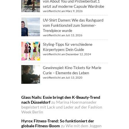
von About You und ProSiebenSat.1
setzt auf moderne Capsule Wardrobe
veröffentlicht am März 9, 2026
UV-Shirt Damen: Wie das Rashguard
vom Funktionsteil zum Sommer-
Trendpiece wurde
veröffentlicht am Juli 13, 2026
Styling-Tipps für verschiedene
Körpertypen: Dein Guide
veröffentlicht am Dezember 12, 2024
Gewinnspiel: Kino Tickets für Marie
Curie – Elemente des Leben
veröffentlicht am Juli 13, 2020
Glass Nails: Essie bringt den K-Beauty-Trend
nach Düsseldorf
zu
Marina Hoermanseder
begeistert mit Lack und Leder auf der Fashion
Week Berlin
Hyrox Fitness-Trend: So funktioniert der
globale Fitness-Boom
zu
Wie mit dem Joggen