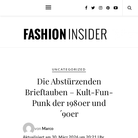
UNCATEGORIZED
Die Abstürzenden
Brieftauben – Kult-Fun-
Punk der 1980er und
´90er
von
Marco
Aktualisiert am
30. März 2026 um 20:21 Uhr