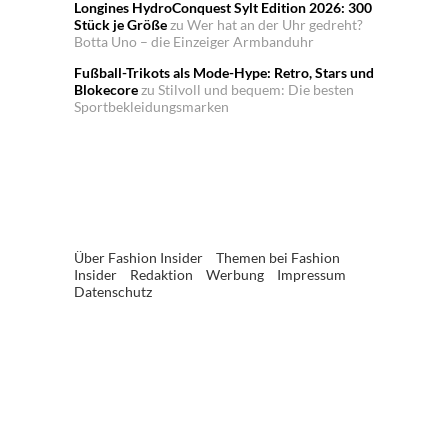
Longines HydroConquest Sylt Edition 2026: 300
Stück je Größe
zu
Wer hat an der Uhr gedreht?
Botta Uno – die Einzeiger Armbanduhr
Fußball-Trikots als Mode-Hype: Retro, Stars und
Blokecore
zu
Stilvoll und bequem: Die besten
Sportbekleidungsmarken
Über Fashion Insider
Themen bei Fashion
Insider
Redaktion
Werbung
Impressum
Datenschutz