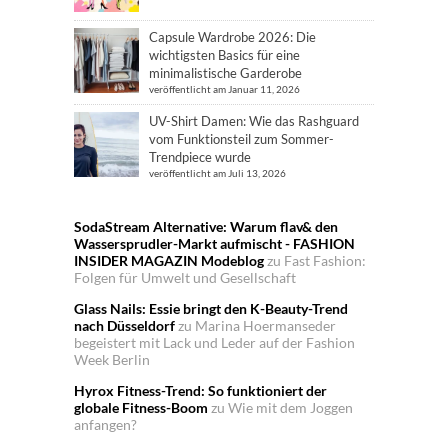
Capsule Wardrobe 2026: Die
wichtigsten Basics für eine
minimalistische Garderobe
veröffentlicht am Januar 11, 2026
UV-Shirt Damen: Wie das Rashguard
vom Funktionsteil zum Sommer-
Trendpiece wurde
veröffentlicht am Juli 13, 2026
SodaStream Alternative: Warum flav& den
Wassersprudler-Markt aufmischt - FASHION
INSIDER MAGAZIN Modeblog
zu
Fast Fashion:
Folgen für Umwelt und Gesellschaft
Glass Nails: Essie bringt den K-Beauty-Trend
nach Düsseldorf
zu
Marina Hoermanseder
begeistert mit Lack und Leder auf der Fashion
Week Berlin
Hyrox Fitness-Trend: So funktioniert der
globale Fitness-Boom
zu
Wie mit dem Joggen
anfangen?