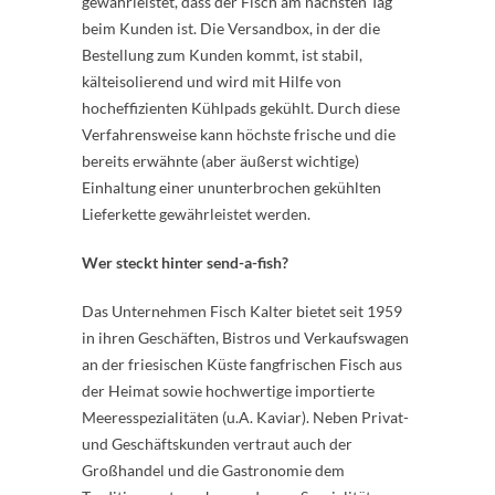
gewährleistet, dass der Fisch am nächsten Tag
beim Kunden ist. Die Versandbox, in der die
Bestellung zum Kunden kommt, ist stabil,
kälteisolierend und wird mit Hilfe von
hocheffizienten Kühlpads gekühlt. Durch diese
Verfahrensweise kann höchste frische und die
bereits erwähnte (aber äußerst wichtige)
Einhaltung einer ununterbrochen gekühlten
Lieferkette gewährleistet werden.
Wer steckt hinter send-a-fish?
Das Unternehmen Fisch Kalter bietet seit 1959
in ihren Geschäften, Bistros und Verkaufswagen
an der friesischen Küste fangfrischen Fisch aus
der Heimat sowie hochwertige importierte
Meeresspezialitäten (u.A. Kaviar). Neben Privat-
und Geschäftskunden ­vertraut auch ­der
Großhandel und die Gastronomie dem