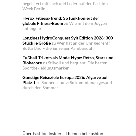
begeistert mit Lack und Leder auf der Fashion
Week Berlin
Hyrox Fitness-Trend: So funktioniert der
globale Fitness-Boom
zu
Wie mit dem Joggen
anfangen?
Longines HydroConquest Sylt Edition 2026: 300
Stück je Größe
zu
Wer hat an der Uhr gedreht?
Botta Uno – die Einzeiger Armbanduhr
Fußball-Trikots als Mode-Hype: Retro, Stars und
Blokecore
zu
Stilvoll und bequem: Die besten
Sportbekleidungsmarken
Günstige Reiseziele Europa 2026: Algarve auf
Platz 1
zu
Sonnenschutz: So kommt man gesund
durch den Sommer
Über Fashion Insider
Themen bei Fashion