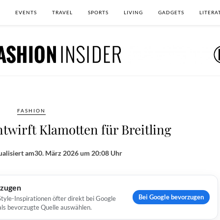
EVENTS
TRAVEL
SPORTS
LIVING
GADGETS
LITERA
FASHION
ntwirft Klamotten für Breitling
alisiert am
30. März 2026 um 20:08 Uhr
rzugen
Bei Google bevorzugen
yle-Inspirationen öfter direkt bei Google
 als bevorzugte Quelle auswählen.