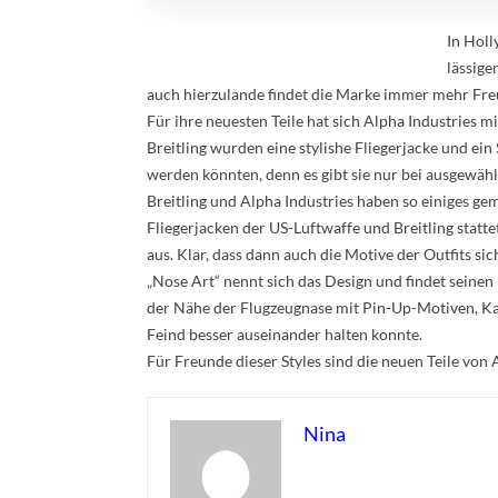
In Holl
lässige
auch hierzulande findet die Marke immer mehr Fre
Für ihre neuesten Teile hat sich Alpha Industries m
Breitling wurden eine stylishe Fliegerjacke und ei
werden könnten, denn es gibt sie nur bei ausgewähl
Breitling und Alpha Industries haben so einiges gem
Fliegerjacken der US-Luftwaffe und Breitling statte
aus. Klar, dass dann auch die Motive der Outfits si
„Nose Art“ nennt sich das Design und findet seinen
der Nähe der Flugzeugnase mit Pin-Up-Motiven, K
Feind besser auseinander halten konnte.
Für Freunde dieser Styles sind die neuen Teile von 
Nina