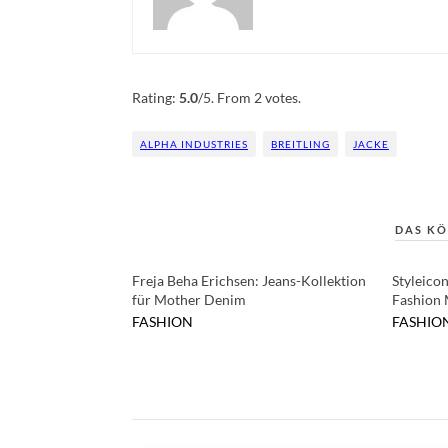
Rate this item:
Submit Rating
Rating:
5.0
/5. From 2 votes.
ALPHA INDUSTRIES
BREITLING
JACKE
DAS KÖ
Freja Beha Erichsen: Jeans-Kollektion
Styleico
für Mother Denim
Fashion
FASHION
FASHIO