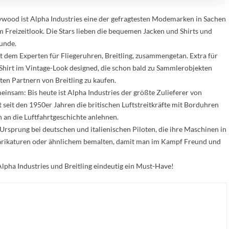
ywood ist Alpha Industries eine der gefragtesten Modemarken in Sachen
m Freizeitlook. Die Stars lieben die bequemen Jacken und Shirts und
unde.
it dem Experten für Fliegeruhren, Breitling, zusammengetan. Extra für
n Shirt im Vintage-Look designed, die schon bald zu Sammlerobjekten
ten Partnern von Breitling zu kaufen.
einsam: Bis heute ist Alpha Industries der größte Zulieferer von
t seit den 1950er Jahren die britischen Luftstreitkräfte mit Borduhren
ch an die Luftfahrtgeschichte anlehnen.
 Ursprung bei deutschen und italienischen Piloten, die ihre Maschinen in
arikaturen oder ähnlichem bemalten, damit man im Kampf Freund und
Alpha Industries und Breitling eindeutig ein Must-Have!