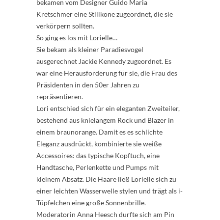
bekamen vom Designer Guido Maria
Kretschmer eine Stilikone zugeordnet, die sie
verkörpern sollten.
So ging es los mit Lorielle…
Sie bekam als kleiner Paradiesvogel
ausgerechnet Jackie Kennedy zugeordnet. Es
war eine Herausforderung für sie, die Frau des
Präsidenten in den 50er Jahren zu
repräsentieren.
Lori entschied sich für ein eleganten Zweiteiler,
bestehend aus knielangem Rock und Blazer in
einem braunorange. Damit es es schlichte
Eleganz ausdrückt, kombinierte sie weiße
Accessoires: das typische Kopftuch, eine
Handtasche, Perlenkette und Pumps mit
kleinem Absatz. Die Haare ließ Lorielle sich zu
einer leichten Wasserwelle stylen und trägt als i-
Tüpfelchen eine große Sonnenbrille.
Moderatorin Anna Heesch durfte sich am Pin