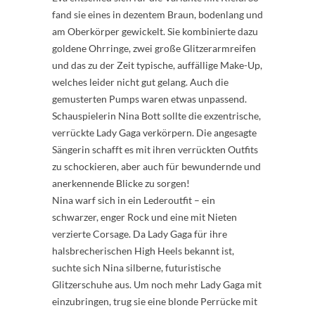
fand sie eines in dezentem Braun, bodenlang und
am Oberkörper gewickelt. Sie kombinierte dazu
goldene Ohrringe, zwei große Glitzerarmreifen
und das zu der Zeit typische, auffällige Make-Up,
welches leider nicht gut gelang. Auch die
gemusterten Pumps waren etwas unpassend.
Schauspielerin Nina Bott sollte die exzentrische,
verrückte Lady Gaga verkörpern. Die angesagte
Sängerin schafft es mit ihren verrückten Outfits
zu schockieren, aber auch für bewundernde und
anerkennende Blicke zu sorgen!
Nina warf sich in ein Lederoutfit – ein
schwarzer, enger Rock und eine mit Nieten
verzierte Corsage. Da Lady Gaga für ihre
halsbrecherischen High Heels bekannt ist,
suchte sich Nina silberne, futuristische
Glitzerschuhe aus. Um noch mehr Lady Gaga mit
einzubringen, trug sie eine blonde Perrücke mit