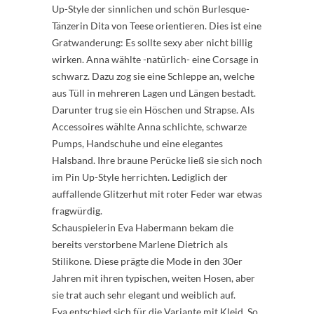
Up-Style der sinnlichen und schön Burlesque-
Tänzerin Dita von Teese orientieren. Dies ist eine
Gratwanderung: Es sollte sexy aber nicht billig
wirken. Anna wählte -natürlich- eine Corsage in
schwarz. Dazu zog sie eine Schleppe an, welche
aus Tüll in mehreren Lagen und Längen bestadt.
Darunter trug sie ein Höschen und Strapse. Als
Accessoires wählte Anna schlichte, schwarze
Pumps, Handschuhe und eine elegantes
Halsband. Ihre braune Perücke ließ sie sich noch
im Pin Up-Style herrichten. Lediglich der
auffallende Glitzerhut mit roter Feder war etwas
fragwürdig.
Schauspielerin Eva Habermann bekam die
bereits verstorbene Marlene Dietrich als
Stilikone. Diese prägte die Mode in den 30er
Jahren mit ihren typischen, weiten Hosen, aber
sie trat auch sehr elegant und weiblich auf.
Eva entschied sich für die Variante mit Kleid. So