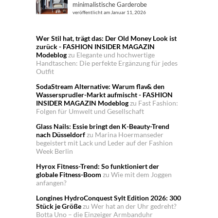
minimalistische Garderobe
veröffentlicht am Januar 11, 2026
Wer Stil hat, trägt das: Der Old Money Look ist
zurück - FASHION INSIDER MAGAZIN
Modeblog
zu
Elegante und hochwertige
Handtaschen: Die perfekte Ergänzung für jedes
Outfit
SodaStream Alternative: Warum flav& den
Wassersprudler-Markt aufmischt - FASHION
INSIDER MAGAZIN Modeblog
zu
Fast Fashion:
Folgen für Umwelt und Gesellschaft
Glass Nails: Essie bringt den K-Beauty-Trend
nach Düsseldorf
zu
Marina Hoermanseder
begeistert mit Lack und Leder auf der Fashion
Week Berlin
Hyrox Fitness-Trend: So funktioniert der
globale Fitness-Boom
zu
Wie mit dem Joggen
anfangen?
Longines HydroConquest Sylt Edition 2026: 300
Stück je Größe
zu
Wer hat an der Uhr gedreht?
Botta Uno – die Einzeiger Armbanduhr