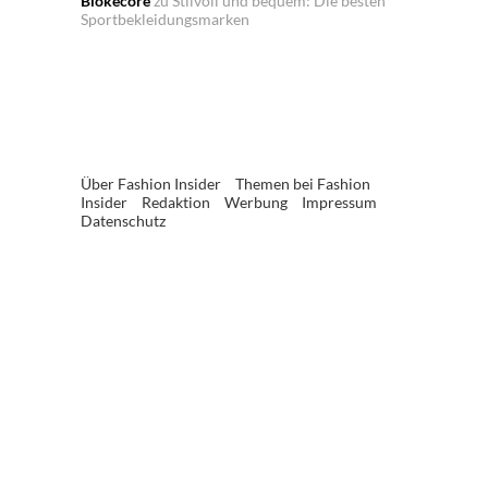
Blokecore
zu
Stilvoll und bequem: Die besten
Sportbekleidungsmarken
Über Fashion Insider
Themen bei Fashion
Insider
Redaktion
Werbung
Impressum
Datenschutz