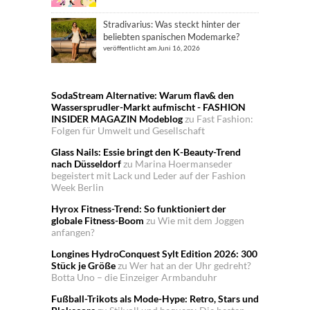
Stradivarius: Was steckt hinter der
beliebten spanischen Modemarke?
veröffentlicht am Juni 16, 2026
SodaStream Alternative: Warum flav& den
Wassersprudler-Markt aufmischt - FASHION
INSIDER MAGAZIN Modeblog
zu
Fast Fashion:
Folgen für Umwelt und Gesellschaft
Glass Nails: Essie bringt den K-Beauty-Trend
nach Düsseldorf
zu
Marina Hoermanseder
begeistert mit Lack und Leder auf der Fashion
Week Berlin
Hyrox Fitness-Trend: So funktioniert der
globale Fitness-Boom
zu
Wie mit dem Joggen
anfangen?
Longines HydroConquest Sylt Edition 2026: 300
Stück je Größe
zu
Wer hat an der Uhr gedreht?
Botta Uno – die Einzeiger Armbanduhr
Fußball-Trikots als Mode-Hype: Retro, Stars und