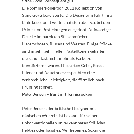
Stine Goya- konsequent gut
Die Sommerkollektion 2011 Kollektion von
Stine Goya begeisterte. Die Designerin führt ihre
Linie kosequent weiter, hat sich aber v.a. bei den
Prints und Bestickungen ausgetobt. Aufwändige
Drucke im barokken Stil schmücken
Haremshosen, Blusen und Westen. Einige Stücke
sind in sehr sehr hellen Pastelltönen gehalten,
die schon fast nicht mehr als Farbe zu
identifizieren waren. Die zarten Gelb-, Rosa-,
Flieder und Aquatöne versprühten eine
zerbrechliche Leichtigkeit, die förmlich nach
Frühling schreit.
Peter Jensen – Bunt mit Tennissocken
Peter Jensen, der britische Designer mit
dänischen Wurzeln ist bekannt für seinen
unkonventionellen unverkennbaren Stil. Man
liebt es oder hasst es. Wir lieben es. Sogar die