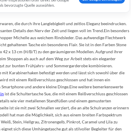
yle-Inspirationen öfter direkt bei Google
 als bevorzugte Quelle auswählen.
rwaren, die durch ihre Langlebigkeit und zeitlos Eleganz beeindrucken.
ssanten Details den Nerv der Zeit und liegen voll im Trend.Ein besonders
 Shopper Michelle aus weichem Rindsleder. Das aufwendige Flechtwerk
icht gehaltenen Tasche ein besonderes Flair. Sie ist in den Farben Stone
 42 x 13 cm (H/B/T) zu den geräumigeren Modellen. Aufgrund ihrer
 beim Shoppen als auch auf dem Weg zur Arbeit stets ein eleganter
h gut zur bunten Frühjahrs- und Sommergarderobe kombinieren.
 mit Karabinerhaken befestigt werden und lässt sich sowohl über die
 wird mit einem Reißverschluss geschlossen und hat innen ein
s Smartphone und andere kleine Dinge.Eine weitere bemerkenswerte
lin
ist die Schultertasche Sue, die mit einem Reißverschluss geschlossen
 Details wie vier metallenen Standfüßen und einem gemusterten
ite ist sie mit zwei Schnallen verziert, die an alte Schulranzen erinnern
ell hat man die Möglichkeit, sich aus einem breiten Farbspektrum
, Weiß, Stein, Hellgrau, Zitronengelb, Pinkrot, Caramel und Lila zu
eignet sich diese Umhängetasche gut als stilvoller Begleiter für den