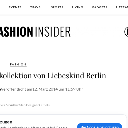
EVENTS
TRAVEL
SPORTS
LIVING
GADGETS
LITERA
FASHION
kollektion von Liebeskind Berlin
e
Veröffentlicht am
12. März 2014 um 11:59 Uhr
ickr / McArthurGlen Designer Outlets
rzugen
Bei Google bevorzugen