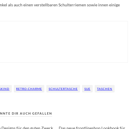
kel als auch einen verstellbaren Schulterriemen sowie innen einige
SKIND
RETRO-CHARME
SCHULTERTASCHE
SUE
TASCHEN
NNTE DIR AUCH GEFALLEN
e Designs für den guten Zweck
Das neue frontlineshop Lookbook für