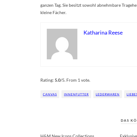
ganzen Tag. Sie besitzt sowohl abnehmbare Tragehen
kleine Fächer.
Katharina Reese
Rate this item:
Submit Rating
Rating:
5.0
/5. From 1 vote.
CANVAS
INNENFUTTER
LEDERWAREN
LIEBE
DAS KÖ
H&M New Icons Collections
Exklusiv