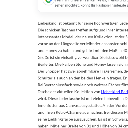
Wenn Ihr unsere Fashion-News, Trends und St
sehen möchtet, könnt Ihr Fashion-Insider.de
Liebeskind ist bekannt für seine hochwertigen Lede
Die schicken Taschen treffen aufgrund ihrer intere
interessantes Modell der neuen Kollektion ist der
vorne an der Längsseite verleiht der ansonsten schl
und Honey zu haben und gehört mit den Maßen 40 x
Größe ist sie vielseitig verwendbar. Sie ist sowohl
Begleiter. Die Farben Stone und Honey lassen sic
Der Shopper hat zwei abnehmbare Trageriemen, die
Schulter als auch an den beiden Henkeln tragen. Er
Reißverschlussfach sowie noch weitere Fächer für
Tasche der aktuellen Kollektion von
Liebeskind Ber
wird. Diese Ledertasche ist mit vielen liebevollen
Innenfutter aus Canvas ausgestattet. An der Vorderse
und ihren Retro-Charme ausmachen. Bei diesem Mod
seine Lieblingsfarbe auszusuchen. Es ist in Schwarz
haben. Mit einer Breite von 31 und Höhe von 34 cm 