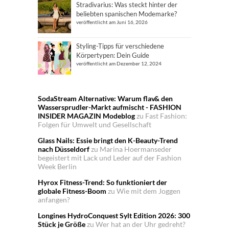
Stradivarius: Was steckt hinter der
beliebten spanischen Modemarke?
veröffentlicht am Juni 16, 2026
Styling-Tipps für verschiedene
Körpertypen: Dein Guide
veröffentlicht am Dezember 12, 2024
SodaStream Alternative: Warum flav& den
Wassersprudler-Markt aufmischt - FASHION
INSIDER MAGAZIN Modeblog
zu
Fast Fashion:
Folgen für Umwelt und Gesellschaft
Glass Nails: Essie bringt den K-Beauty-Trend
nach Düsseldorf
zu
Marina Hoermanseder
begeistert mit Lack und Leder auf der Fashion
Week Berlin
Hyrox Fitness-Trend: So funktioniert der
globale Fitness-Boom
zu
Wie mit dem Joggen
anfangen?
Longines HydroConquest Sylt Edition 2026: 300
Stück je Größe
zu
Wer hat an der Uhr gedreht?