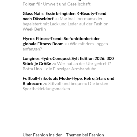
Folgen für Umwelt und Gesellschaft
Glass Nails: Essie bringt den K-Beauty-Trend
nach Düsseldorf
zu
Marina Hoermanseder
begeistert mit Lack und Leder auf der Fashion
Week Berlin
Hyrox Fitness-Trend: So funktioniert der
globale Fitness-Boom
zu
Wie mit dem Joggen
anfangen?
Longines HydroConquest Sylt Edition 2026: 300
Stück je Größe
zu
Wer hat an der Uhr gedreht?
Botta Uno – die Einzeiger Armbanduhr
Fußball-Trikots als Mode-Hype: Retro, Stars und
Blokecore
zu
Stilvoll und bequem: Die besten
Sportbekleidungsmarken
Über Fashion Insider
Themen bei Fashion