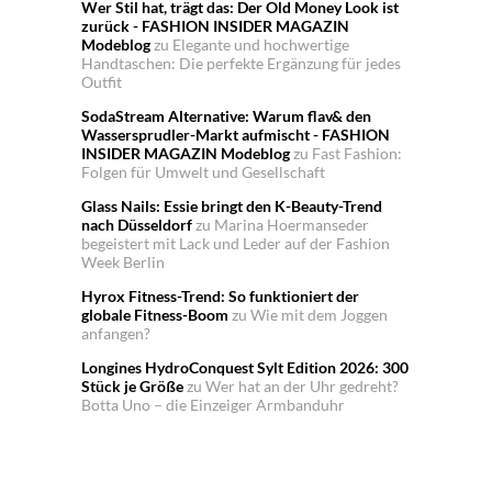
Wer Stil hat, trägt das: Der Old Money Look ist
zurück - FASHION INSIDER MAGAZIN
Modeblog
zu
Elegante und hochwertige
Handtaschen: Die perfekte Ergänzung für jedes
Outfit
SodaStream Alternative: Warum flav& den
Wassersprudler-Markt aufmischt - FASHION
INSIDER MAGAZIN Modeblog
zu
Fast Fashion:
Folgen für Umwelt und Gesellschaft
Glass Nails: Essie bringt den K-Beauty-Trend
nach Düsseldorf
zu
Marina Hoermanseder
begeistert mit Lack und Leder auf der Fashion
Week Berlin
Hyrox Fitness-Trend: So funktioniert der
globale Fitness-Boom
zu
Wie mit dem Joggen
anfangen?
Longines HydroConquest Sylt Edition 2026: 300
Stück je Größe
zu
Wer hat an der Uhr gedreht?
Botta Uno – die Einzeiger Armbanduhr