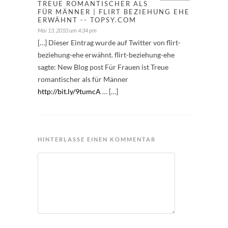
TREUE ROMANTISCHER ALS
FÜR MÄNNER | FLIRT BEZIEHUNG EHE
ERWÄHNT -- TOPSY.COM
Mai 13, 2010 um 4:34 pm
[…] Dieser Eintrag wurde auf Twitter von flirt-
beziehung-ehe erwähnt. flirt-beziehung-ehe
sagte: New Blog post Für Frauen ist Treue
romantischer als für Männer
http://bit.ly/9tumcA
… […]
HINTERLASSE EINEN KOMMENTAR