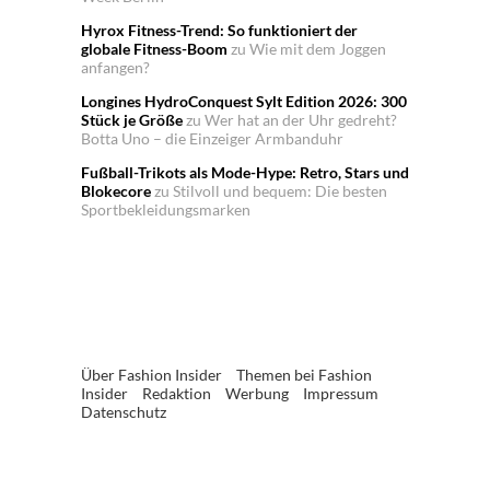
Hyrox Fitness-Trend: So funktioniert der
globale Fitness-Boom
zu
Wie mit dem Joggen
anfangen?
Longines HydroConquest Sylt Edition 2026: 300
Stück je Größe
zu
Wer hat an der Uhr gedreht?
Botta Uno – die Einzeiger Armbanduhr
Fußball-Trikots als Mode-Hype: Retro, Stars und
Blokecore
zu
Stilvoll und bequem: Die besten
Sportbekleidungsmarken
Über Fashion Insider
Themen bei Fashion
Insider
Redaktion
Werbung
Impressum
Datenschutz