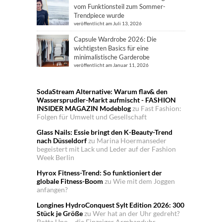
vom Funktionsteil zum Sommer-
Trendpiece wurde
veröffentlicht am Juli 13, 2026
Capsule Wardrobe 2026: Die
wichtigsten Basics für eine
minimalistische Garderobe
veröffentlicht am Januar 11, 2026
SodaStream Alternative: Warum flav& den
Wassersprudler-Markt aufmischt - FASHION
INSIDER MAGAZIN Modeblog
zu
Fast Fashion:
Folgen für Umwelt und Gesellschaft
Glass Nails: Essie bringt den K-Beauty-Trend
nach Düsseldorf
zu
Marina Hoermanseder
begeistert mit Lack und Leder auf der Fashion
Week Berlin
Hyrox Fitness-Trend: So funktioniert der
globale Fitness-Boom
zu
Wie mit dem Joggen
anfangen?
Longines HydroConquest Sylt Edition 2026: 300
Stück je Größe
zu
Wer hat an der Uhr gedreht?
Botta Uno – die Einzeiger Armbanduhr