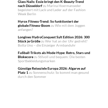
Glass Nails: Essie bringt den K-Beauty-Trend
nach Düsseldorf
zu
Marina Hoermanseder
begeistert mit Lack und Leder auf der Fashion
Week Berlin
Hyrox Fitness-Trend: So funktioniert der
globale Fitness-Boom
zu
Wie mit dem Joggen
anfangen?
Longines HydroConquest Sylt Edition 2026: 300
Stück je Größe
zu
Wer hat an der Uhr gedreht?
Botta Uno – die Einzeiger Armbanduhr
Fußball-Trikots als Mode-Hype: Retro, Stars und
Blokecore
zu
Stilvoll und bequem: Die besten
Sportbekleidungsmarken
Günstige Reiseziele Europa 2026: Algarve auf
Platz 1
zu
Sonnenschutz: So kommt man gesund
durch den Sommer