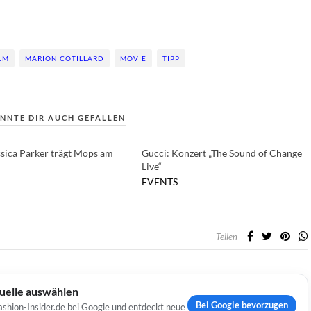
LM
MARION COTILLARD
MOVIE
TIPP
NNTE DIR AUCH GEFALLEN
ssica Parker trägt Mops am
Gucci: Konzert „The Sound of Change
Live“
EVENTS
Teilen
Quelle auswählen
Bei Google bevorzugen
ashion-Insider.de bei Google und entdeckt neue