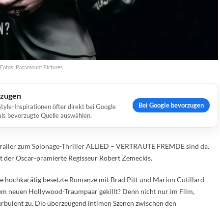
Fotos: Paramount Pictures
rzugen
Bei Google bevorzugen
yle-Inspirationen öfter direkt bei Google
 als bevorzugte Quelle auswählen.
 Trailer zum Spionage-Thriller ALLIED – VERTRAUTE FREMDE sind da.
t der Oscar-prämierte Regisseur Robert Zemeckis.
e hochkarätig besetzte Romanze mit Brad Pitt und Marion Cotillard
em neuen Hollywood-Traumpaar gekillt? Denn nicht nur im Film,
turbulent zu. Die überzeugend intimen Szenen zwischen den