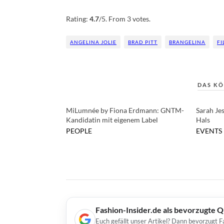
Rate this item:
Submit Rating
Rating:
4.7
/5. From 3 votes.
ANGELINA JOLIE
BRAD PITT
BRANGELINA
FI
DAS KÖ
MiLumnée by Fiona Erdmann: GNTM-
Sarah Je
Kandidatin mit eigenem Label
Hals
PEOPLE
EVENTS
Fashion-Insider.de als bevorzugte 
Euch gefällt unser Artikel? Dann bevorzugt F