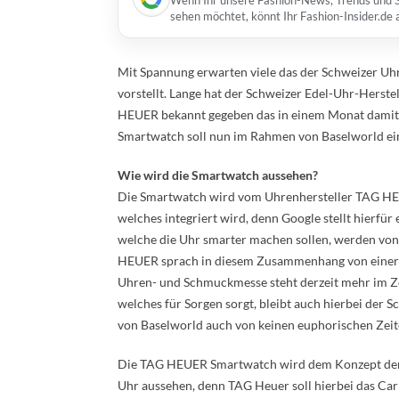
Wenn Ihr unsere Fashion-News, Trends und St
sehen möchtet, könnt Ihr Fashion-Insider.de
Mit Spannung erwarten viele das der Schweizer U
vorstellt. Lange hat der Schweizer Edel-Uhr-Herst
HEUER bekannt gegeben das in einem Monat damit 
Smartwatch soll nun im Rahmen von Baselworld ei
Wie wird die Smartwatch aussehen?
Die Smartwatch wird vom Uhrenhersteller TAG HEU
welches integriert wird, denn Google stellt hierfü
welche die Uhr smarter machen sollen, werden von
HEUER sprach in diesem Zusammenhang von einer d
Uhren- und Schmuckmesse steht derzeit mehr im Ze
welches für Sorgen sorgt, bleibt auch hierbei der Sc
von Baselworld auch von keinen euphorischen Zeit
Die TAG HEUER Smartwatch wird dem Konzept der Wi
Uhr aussehen, denn TAG Heuer soll hierbei das Car