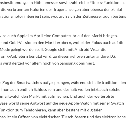
onsbestimmung, ein Höhenmesser sowie zahlreiche Fitness-Funktionen.
die verbrannten Kalorien der Träger anzeigen aber ebenso den Schlaf
brationsmotor integriert sein, wodurch sich der Zeitmesser auch bestens
wird auch Apple im April eine Computeruhr auf den Markt bringen.
l- und Gold-Versionen den Markt erobern, wobei der Fokus auch auf die
Mode gelegt werden soll. Google stellt mit Android Wear die
ronik-Anbietern benutzt wird, zu diesen gehören unter andere, LG,
 wird derzeit vor allem noch von Samsung dominiert.
n Zug der Smartwatches aufgesprungen, während sich die traditionellen
l nun auch endlich Schluss sein und deshalb wollen jetzt auch solche
Smartwatch den Markt mit aufmischen. Und auch der weltgrößte
 Baselworld seine Antwort auf die neue Apple-Watch mit seiner Swatch
unktion zum Telefonieren, kann aber bestens mit digitalen
o ist ein Öffnen von elektrischen Türschlössern und das elektronische