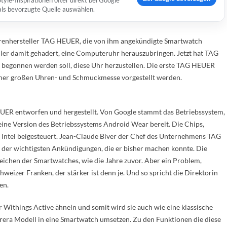
yle-Inspirationen öfter direkt bei Google
 als bevorzugte Quelle auswählen.
hrenhersteller TAG HEUER, die von ihm angekündigte Smartwatch
eller damit gehadert, eine Computeruhr herauszubringen. Jetzt hat TAG
begonnen werden soll, diese Uhr herzustellen. Die erste TAG HEUER
ner großen Uhren- und Schmuckmesse vorgestellt werden.
ER entworfen und hergestellt. Von Google stammt das Betriebssystem,
r eine Version des Betriebssystems Android Wear bereit. Die Chips,
 Intel beigesteuert. Jean-Claude Biver der Chef des Unternehmens TAG
er wichtigsten Ankündigungen, die er bisher machen konnte. Die
ichen der Smartwatches, wie die Jahre zuvor. Aber ein Problem,
hweizer Franken, der stärker ist denn je. Und so spricht die Direktorin
en.
things Active ähneln und somit wird sie auch wie eine klassische
rera Modell in eine Smartwatch umsetzen. Zu den Funktionen die diese