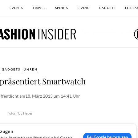
EVENTS
TRAVEL
SPORTS
LIVING
GADGETS
LITERA
GADGETS
UHREN
räsentiert Smartwatch
ffentlicht am
18. März 2015 um 14:41 Uhr
Fotos: Tag Heuer
rzugen
Bei Google bevorzugen