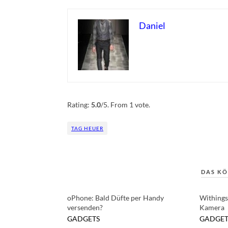
Daniel
Rate this item:
Submit Rating
Rating:
5.0
/5. From 1 vote.
TAG HEUER
DAS KÖ
oPhone: Bald Düfte per Handy
Withings
versenden?
Kamera
GADGETS
GADGET