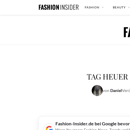
FASHION
BEAUTY
TAG HEUER p
von
Daniel
Verö
Fashion-Insider.de bei Google bevo