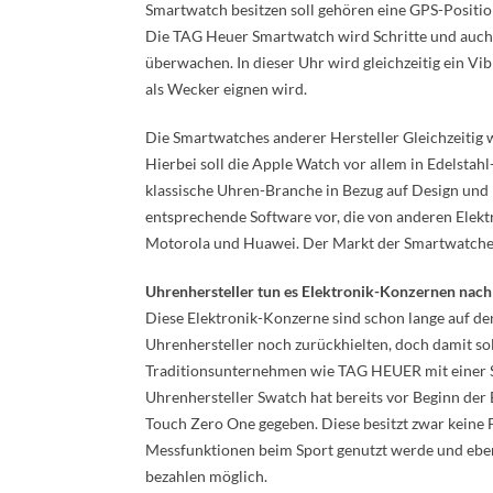
Smartwatch besitzen soll gehören eine GPS-Positi
Die TAG Heuer Smartwatch wird Schritte und auch 
überwachen. In dieser Uhr wird gleichzeitig ein Vi
als Wecker eignen wird.
Die Smartwatches anderer Hersteller Gleichzeitig 
Hierbei soll die Apple Watch vor allem in Edelstah
klassische Uhren-Branche in Bezug auf Design und 
entsprechende Software vor, die von anderen Elekt
Motorola und Huawei. Der Markt der Smartwatches
Uhrenhersteller tun es Elektronik-Konzernen nach
Diese Elektronik-Konzerne sind schon lange auf de
Uhrenhersteller noch zurückhielten, doch damit sol
Traditionsunternehmen wie TAG HEUER mit einer 
Uhrenhersteller Swatch hat bereits vor Beginn der
Touch Zero One gegeben. Diese besitzt zwar keine F
Messfunktionen beim Sport genutzt werde und ebens
bezahlen möglich.