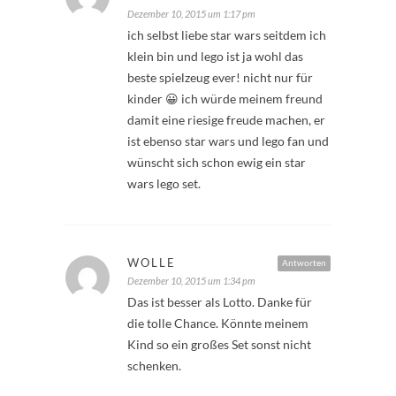
Dezember 10, 2015 um 1:17 pm
ich selbst liebe star wars seitdem ich
klein bin und lego ist ja wohl das
beste spielzeug ever! nicht nur für
kinder 😀 ich würde meinem freund
damit eine riesige freude machen, er
ist ebenso star wars und lego fan und
wünscht sich schon ewig ein star
wars lego set.
WOLLE
Antworten
Dezember 10, 2015 um 1:34 pm
Das ist besser als Lotto. Danke für
die tolle Chance. Könnte meinem
Kind so ein großes Set sonst nicht
schenken.