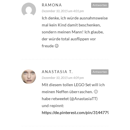
RAMONA
Antworten
Dezember 10, 2015 um 4:01 pm
Ich denke, ich würde ausnahmsweise
mal kein Kind damit beschenken,
sondern meinen Mann! Ich glaube,
der würde total ausflippen vor
freude 😉
ANASTASIA T.
Antworten
Dezember 10, 2015 um 4:09 pm
Mit diesem tollen LEGO Set will ich
meinen Neffen überraschen. 🙂
habe retweetet (@AnastasiaTT)
und repinnt:
https://de.pinterest.com/pin/314477986459980