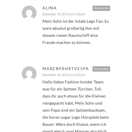
ALINA
Antworten
Dezember 10, 2015 um 5:18 pm
Mein Sohn ist der totale Lego Fan. Es
wäre absolut großartig ihm mit
diesem riesen Raumschiff eine
Freude machen zu können.
MARENFÄHRTVESPA
Antworten
Dezember 10, 2015 um 5:23 pm
Hallo liebes Fashion Insider Team,
was für ein Spitzen Türchen. Toll,
dass ihr auch etwas für die Kleinen
reingepackt habt. Mein Sohn und
sein Papa sind ein Spitzenbauteam,
die hören sogar Lego Hörspiele beim
Bauen. Wäre doch Klasse, wenn ich
damit gleich zwei Männer glücklich