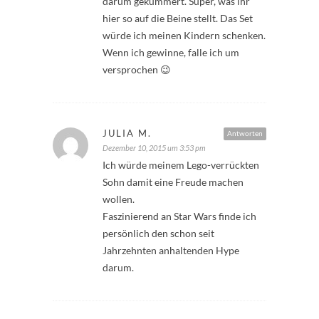
darum gekümmert. Super, was ihr
hier so auf die Beine stellt. Das Set
würde ich meinen Kindern schenken.
Wenn ich gewinne, falle ich um
versprochen 😉
JULIA M.
Antworten
Dezember 10, 2015 um 3:53 pm
Ich würde meinem Lego-verrückten
Sohn damit eine Freude machen
wollen.
Faszinierend an Star Wars finde ich
persönlich den schon seit
Jahrzehnten anhaltenden Hype
darum.