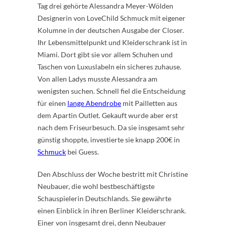
Tag drei gehörte Alessandra Meyer-Wölden
Designerin von LoveChild Schmuck mit eigener
Kolumne in der deutschen Ausgabe der Closer.
Ihr Lebensmittelpunkt und Kleiderschrank ist in
Miami. Dort gibt sie vor allem Schuhen und
Taschen von Luxuslabeln ein sicheres zuhause.
Von allen Ladys musste Alessandra am
wenigsten suchen. Schnell fiel die Entscheidung
für einen
lange Abendrobe
mit Pailletten aus
dem Apartin Outlet. Gekauft wurde aber erst
nach dem Friseurbesuch. Da sie insgesamt sehr
günstig shoppte, investierte sie knapp 200€ in
Schmuck
bei Guess.
Den Abschluss der Woche bestritt mit Christine
Neubauer, die wohl bestbeschäftigste
Schauspielerin Deutschlands. Sie gewährte
einen Einblick in ihren Berliner Kleiderschrank.
Einer von insgesamt drei, denn Neubauer