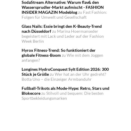
SodaStream Alternative: Warum flav& den
Wassersprudler-Markt aufmischt - FASHION
INSIDER MAGAZIN Modeblog
zu
Fast Fashion:
Folgen für Umwelt und Gesellschaft
Glass Nails: Essie bringt den K-Beauty-Trend
nach Düsseldorf
zu
Marina Hoermanseder
begeistert mit Lack und Leder auf der Fashion
Week Berlin
Hyrox Fitness-Trend: So funktioniert der
globale Fitness-Boom
zu
Wie mit dem Joggen
anfangen?
Longines HydroConquest Sylt Edition 2026: 300
Stück je Größe
zu
Wer hat an der Uhr gedreht?
Botta Uno – die Einzeiger Armbanduhr
Fußball-Trikots als Mode-Hype: Retro, Stars und
Blokecore
zu
Stilvoll und bequem: Die besten
Sportbekleidungsmarken