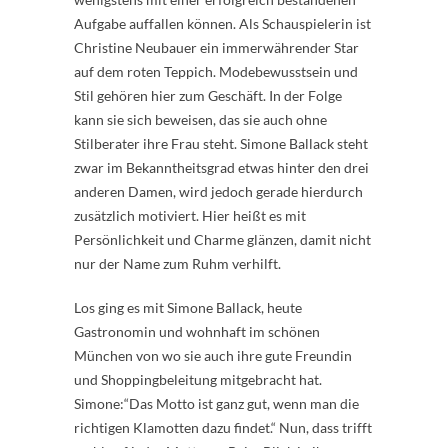
Aufgabe auffallen können. Als Schauspielerin ist
Christine Neubauer ein immerwährender Star
auf dem roten Teppich. Modebewusstsein und
Stil gehören hier zum Geschäft. In der Folge
kann sie sich beweisen, das sie auch ohne
Stilberater ihre Frau steht. Simone Ballack steht
zwar im Bekanntheitsgrad etwas hinter den drei
anderen Damen, wird jedoch gerade hierdurch
zusätzlich motiviert. Hier heißt es mit
Persönlichkeit und Charme glänzen, damit nicht
nur der Name zum Ruhm verhilft.
Los ging es mit Simone Ballack, heute
Gastronomin und wohnhaft im schönen
München von wo sie auch ihre gute Freundin
und Shoppingbeleitung mitgebracht hat.
Simone:“Das Motto ist ganz gut, wenn man die
richtigen Klamotten dazu findet.“ Nun, dass trifft