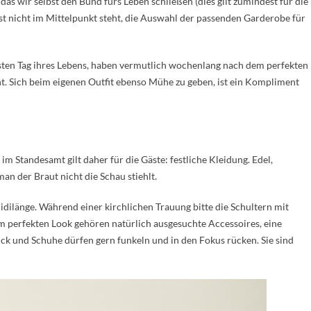
 das wir selbst den Bund fürs Leben schließen (dies gilt zumindest für die
t nicht im Mittelpunkt steht, die Auswahl der passenden Garderobe für
sten Tag ihres Lebens, haben vermutlich wochenlang nach dem perfekten
. Sich beim eigenen Outfit ebenso Mühe zu geben, ist ein Kompliment
im Standesamt gilt daher für die Gäste: festliche Kleidung. Edel,
an der Braut nicht die Schau stiehlt.
dilänge. Während einer kirchlichen Trauung bitte die Schultern mit
 perfekten Look gehören natürlich ausgesuchte Accessoires, eine
k und Schuhe dürfen gern funkeln und in den Fokus rücken. Sie sind