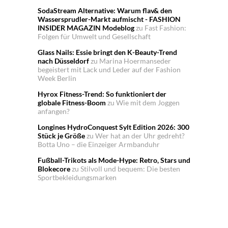
SodaStream Alternative: Warum flav& den
Wassersprudler-Markt aufmischt - FASHION
INSIDER MAGAZIN Modeblog
zu
Fast Fashion:
Folgen für Umwelt und Gesellschaft
Glass Nails: Essie bringt den K-Beauty-Trend
nach Düsseldorf
zu
Marina Hoermanseder
begeistert mit Lack und Leder auf der Fashion
Week Berlin
Hyrox Fitness-Trend: So funktioniert der
globale Fitness-Boom
zu
Wie mit dem Joggen
anfangen?
Longines HydroConquest Sylt Edition 2026: 300
Stück je Größe
zu
Wer hat an der Uhr gedreht?
Botta Uno – die Einzeiger Armbanduhr
Fußball-Trikots als Mode-Hype: Retro, Stars und
Blokecore
zu
Stilvoll und bequem: Die besten
Sportbekleidungsmarken