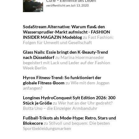
Curie – Elemente des Leben
veröffentlicht am Juli 13, 2020
SodaStream Alternative: Warum flav& den
Wassersprudler-Markt aufmischt - FASHION
INSIDER MAGAZIN Modeblog
zu
Fast Fashion:
Folgen für Umwelt und Gesellschaft
Glass Nails: Essie bringt den K-Beauty-Trend
nach Düsseldorf
zu
Marina Hoermanseder
begeistert mit Lack und Leder auf der Fashion
Week Berlin
Hyrox Fitness-Trend: So funktioniert der
globale Fitness-Boom
zu
Wie mit dem Joggen
anfangen?
Longines HydroConquest Sylt Edition 2026: 300
Stück je Größe
zu
Wer hat an der Uhr gedreht?
Botta Uno – die Einzeiger Armbanduhr
Fußball-Trikots als Mode-Hype: Retro, Stars und
Blokecore
zu
Stilvoll und bequem: Die besten
Sportbekleidungsmarken