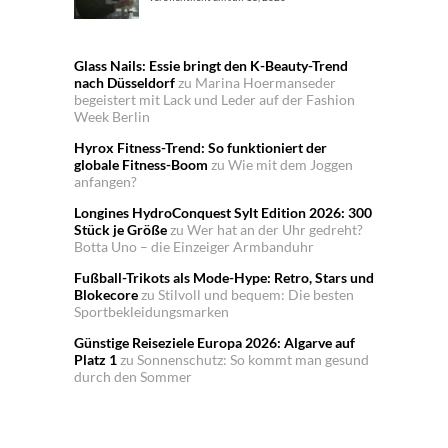
Glass Nails: Essie bringt den K-Beauty-Trend
nach Düsseldorf
zu
Marina Hoermanseder
begeistert mit Lack und Leder auf der Fashion
Week Berlin
Hyrox Fitness-Trend: So funktioniert der
globale Fitness-Boom
zu
Wie mit dem Joggen
anfangen?
Longines HydroConquest Sylt Edition 2026: 300
Stück je Größe
zu
Wer hat an der Uhr gedreht?
Botta Uno – die Einzeiger Armbanduhr
Fußball-Trikots als Mode-Hype: Retro, Stars und
Blokecore
zu
Stilvoll und bequem: Die besten
Sportbekleidungsmarken
Günstige Reiseziele Europa 2026: Algarve auf
Platz 1
zu
Sonnenschutz: So kommt man gesund
durch den Sommer