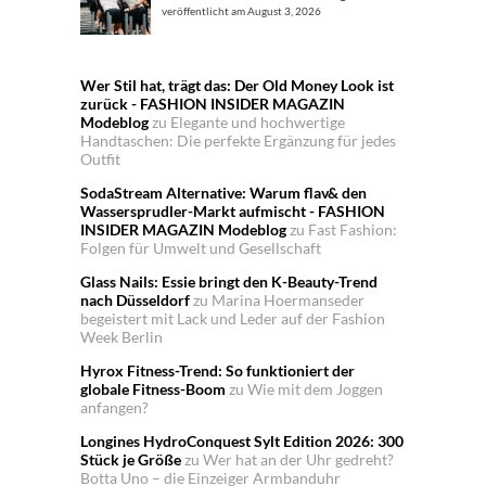
veröffentlicht am August 3, 2026
Wer Stil hat, trägt das: Der Old Money Look ist
zurück - FASHION INSIDER MAGAZIN
Modeblog
zu
Elegante und hochwertige
Handtaschen: Die perfekte Ergänzung für jedes
Outfit
SodaStream Alternative: Warum flav& den
Wassersprudler-Markt aufmischt - FASHION
INSIDER MAGAZIN Modeblog
zu
Fast Fashion:
Folgen für Umwelt und Gesellschaft
Glass Nails: Essie bringt den K-Beauty-Trend
nach Düsseldorf
zu
Marina Hoermanseder
begeistert mit Lack und Leder auf der Fashion
Week Berlin
Hyrox Fitness-Trend: So funktioniert der
globale Fitness-Boom
zu
Wie mit dem Joggen
anfangen?
Longines HydroConquest Sylt Edition 2026: 300
Stück je Größe
zu
Wer hat an der Uhr gedreht?
Botta Uno – die Einzeiger Armbanduhr