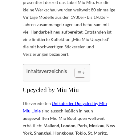
präsentiert derzeit das Label Miu Miu. Für die
kleine Werkschau wurden weltweit 80 einmalige
Vintage Modelle aus den 1930er- bis 1980er-
Jahren zusammengetragen und behutsam mit
viel Handarbeit neu aufbereitet. Entstanden ist
eine limitierte Kollektion „Miu Miu Upcycled“
die mit hochwertigen Stickereien und
Verzierungen bezaubert.
Inhaltsverzeichnis
Upcycled by Miu Miu
Die veredelten
Unikate der Upcycled by Miu
Miu Linie
sind ausschließlich in neun
ausgewählten Miu Miu Boutiquen weltweit
erhältlich:
Mailand, London, Paris, Moskau, New
York, Shanghai, Hongkong, Tokio, St. Moritz.