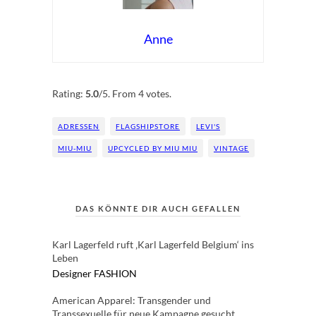
Anne
Rate this item:
Submit Rating
Rating:
5.0
/5. From 4 votes.
ADRESSEN
FLAGSHIPSTORE
LEVI'S
MIU-MIU
UPCYCLED BY MIU MIU
VINTAGE
DAS KÖNNTE DIR AUCH GEFALLEN
Karl Lagerfeld ruft ‚Karl Lagerfeld Belgium‘ ins
Leben
Designer
FASHION
American Apparel: Transgender und
Transsexuelle für neue Kampagne gesucht