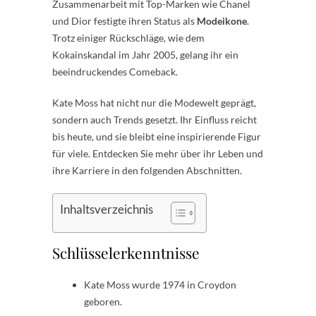
Zusammenarbeit mit Top-Marken wie Chanel
und Dior festigte ihren Status als
Modeikone
.
Trotz einiger Rückschläge, wie dem
Kokainskandal im Jahr 2005, gelang ihr ein
beeindruckendes Comeback.
Kate Moss hat nicht nur die Modewelt geprägt,
sondern auch Trends gesetzt. Ihr Einfluss reicht
bis heute, und sie bleibt eine inspirierende Figur
für viele. Entdecken Sie mehr über ihr Leben und
ihre Karriere in den folgenden Abschnitten.
Inhaltsverzeichnis
Schlüsselerkenntnisse
Kate Moss wurde 1974 in Croydon
geboren.