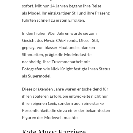
sofort. Mit nur 14 Jahren begann ihre Reise
als
Model
. Ihr einzigartiger Stil und ihre Präsenz
führten schnell zu ersten Erfolgen.
In den frühen 90er Jahren wurde sie zum
Gesicht des
Heroin Chic
-Trends. Dieser Stil,
geprägt von blasser Haut und schlanken
Silhouetten, prägte die Modeindustrie
nachhaltig. Ihre Zusammenarbeit mit
Fotografen wie Nick Knight festigte ihren Status
als
Supermodel
.
Diese prägenden Jahre waren entscheidend für
ihren späteren Erfolg. Sie entwickelte nicht nur
ihren eigenen
Look
, sondern auch eine starke
Persönlichkeit, die sie zu einer der bekanntesten
Figuren der Modewelt machte.
Kate Moss: Karriere,