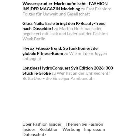
Wassersprudler-Markt aufmischt - FASHION
INSIDER MAGAZIN Modeblog
zu
Fast Fashion:
Folgen für Umwelt und Gesellschaft
Glass Nails: Essie bringt den K-Beauty-Trend
nach Düsseldorf
zu
Marina Hoermanseder
begeistert mit Lack und Leder auf der Fashion
Week Berlin
Hyrox Fitness-Trend: So funktioniert der
globale Fitness-Boom
zu
Wie mit dem Joggen
anfangen?
Longines HydroConquest Sylt Edition 2026: 300
Stück je Größe
zu
Wer hat an der Uhr gedreht?
Botta Uno – die Einzeiger Armbanduhr
Über Fashion Insider
Themen bei Fashion
Insider
Redaktion
Werbung
Impressum
Datenschutz