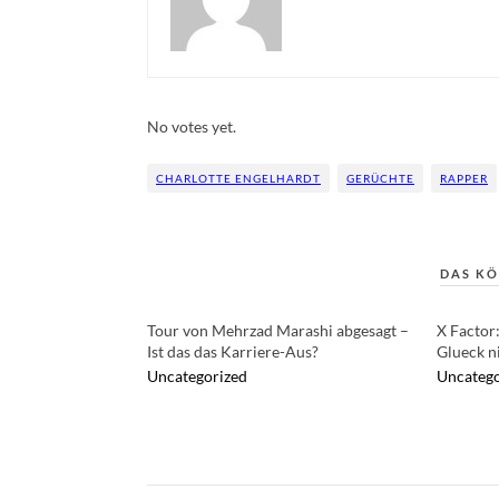
Rate this item:
Submit Rating
No votes yet.
CHARLOTTE ENGELHARDT
GERÜCHTE
RAPPER
DAS KÖ
Tour von Mehrzad Marashi abgesagt –
X Factor:
Ist das das Karriere-Aus?
Glueck n
Uncategorized
Uncatego