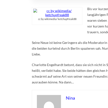
Bis vor kurze
langjährigen 
cc by wikimedia/ ketchupfreak88
waren sieben 
vor kurzem ha
trauern, sonde
Seine Neue ist keine Geringere als die Moderatori
die beiden turtelnd durch Berlin spazieren sah. Nu
Liebe.
Charlotte Engelhardt betont, dass sie sich nicht i
heißt, verliebt habe. Sie beide hätten den gleichen
schwärmt auf seine Art von seiner neuen Freundin: S
ausrauben könne. Na dann…
Nina