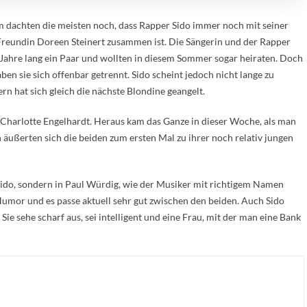
m dachten die meisten noch, dass Rapper Sido immer noch mit seiner
Freundin Doreen Steinert zusammen ist. Die Sängerin und der Rapper
Jahre lang ein Paar und wollten in diesem Sommer sogar heiraten. Doch
ben sie sich offenbar getrennt. Sido scheint jedoch nicht lange zu
rn hat sich gleich die nächste Blondine geangelt.
n Charlotte Engelhardt. Heraus kam das Ganze in dieser Woche, als man
n äußerten sich die beiden zum ersten Mal zu ihrer noch relativ jungen
n Sido, sondern in Paul Würdig, wie der Musiker mit richtigem Namen
 Humor und es passe aktuell sehr gut zwischen den beiden. Auch Sido
ie sehe scharf aus, sei intelligent und eine Frau, mit der man eine Bank