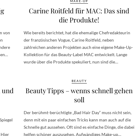
MAKE-UP
ig
Carine Roitfeld für MAC: Das sind
die Produkte!
en von
Wie bereits berichtet, hat die ehemalige Chefredakteurin
en
der französischen Vogue, Carine Roitfeld, neben
andere
zahlreichen anderen Projekten auch eine eigene Make-Up-
ssen…
Kollektion für das Beauty-Label MAC entwickelt. Lange
wurde über die Produkte spekuliert, nun sind die…
BEAUTY
n und
Beauty Tipps – wenns schnell gehen
soll
Der berühmt-berüchtigte „Bad Hair Day“ muss nicht sein,
Spiegel
denn mit ein paar einfachen Tricks kann man auch auf die
Schnelle gut aussehen. Oft sind es einfache Dinge, die dabei
 Hier
helfen schöner auszusehen. Aufwändiges Make-up…