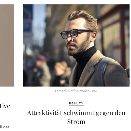
Fotos: flickr/ flickr/Nash Cook
tive
BEAUTY
Attraktivität schwimmt gegen den
Strom
il des