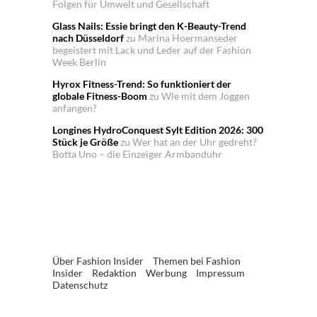
Folgen für Umwelt und Gesellschaft
Glass Nails: Essie bringt den K-Beauty-Trend
nach Düsseldorf
zu
Marina Hoermanseder
begeistert mit Lack und Leder auf der Fashion
Week Berlin
Hyrox Fitness-Trend: So funktioniert der
globale Fitness-Boom
zu
Wie mit dem Joggen
anfangen?
Longines HydroConquest Sylt Edition 2026: 300
Stück je Größe
zu
Wer hat an der Uhr gedreht?
Botta Uno – die Einzeiger Armbanduhr
Über Fashion Insider
Themen bei Fashion
Insider
Redaktion
Werbung
Impressum
Datenschutz