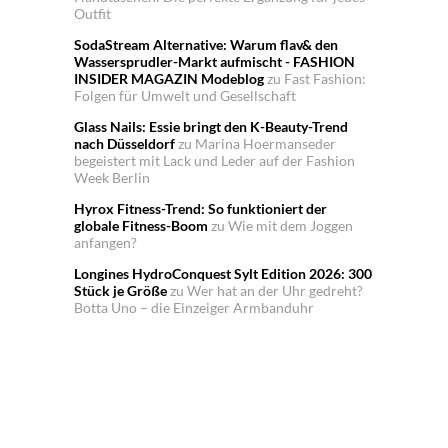
Outfit
SodaStream Alternative: Warum flav& den
Wassersprudler-Markt aufmischt - FASHION
INSIDER MAGAZIN Modeblog
zu
Fast Fashion:
Folgen für Umwelt und Gesellschaft
Glass Nails: Essie bringt den K-Beauty-Trend
nach Düsseldorf
zu
Marina Hoermanseder
begeistert mit Lack und Leder auf der Fashion
Week Berlin
Hyrox Fitness-Trend: So funktioniert der
globale Fitness-Boom
zu
Wie mit dem Joggen
anfangen?
Longines HydroConquest Sylt Edition 2026: 300
Stück je Größe
zu
Wer hat an der Uhr gedreht?
Botta Uno – die Einzeiger Armbanduhr