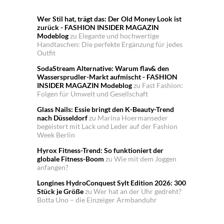
Wer Stil hat, trägt das: Der Old Money Look ist
zurück - FASHION INSIDER MAGAZIN
Modeblog
zu
Elegante und hochwertige
Handtaschen: Die perfekte Ergänzung für jedes
Outfit
SodaStream Alternative: Warum flav& den
Wassersprudler-Markt aufmischt - FASHION
INSIDER MAGAZIN Modeblog
zu
Fast Fashion:
Folgen für Umwelt und Gesellschaft
Glass Nails: Essie bringt den K-Beauty-Trend
nach Düsseldorf
zu
Marina Hoermanseder
begeistert mit Lack und Leder auf der Fashion
Week Berlin
Hyrox Fitness-Trend: So funktioniert der
globale Fitness-Boom
zu
Wie mit dem Joggen
anfangen?
Longines HydroConquest Sylt Edition 2026: 300
Stück je Größe
zu
Wer hat an der Uhr gedreht?
Botta Uno – die Einzeiger Armbanduhr