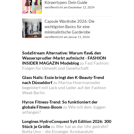
Körpertypen: Dein Guide
veröffentlicht am Dezember 12, 2024
Capsule Wardrobe 2026: Die
wichtigsten Basics für eine
minimalistische Garderobe
veröffentlicht am Januar 11, 2026
SodaStream Alternative: Warum flav& den
Wassersprudler-Markt aufmischt - FASHION
INSIDER MAGAZIN Modeblog
zu
Fast Fashion:
Folgen für Umwelt und Gesellschaft
Glass Nails: Essie bringt den K-Beauty-Trend
nach Düsseldorf
zu
Marina Hoermanseder
begeistert mit Lack und Leder auf der Fashion
Week Berlin
Hyrox Fitness-Trend: So funktioniert der
globale Fitness-Boom
zu
Wie mit dem Joggen
anfangen?
Longines HydroConquest Sylt Edition 2026: 300
Stück je Größe
zu
Wer hat an der Uhr gedreht?
Botta Uno – die Einzeiger Armbanduhr