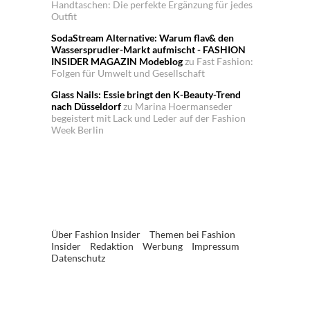
Handtaschen: Die perfekte Ergänzung für jedes
Outfit
SodaStream Alternative: Warum flav& den
Wassersprudler-Markt aufmischt - FASHION
INSIDER MAGAZIN Modeblog
zu
Fast Fashion:
Folgen für Umwelt und Gesellschaft
Glass Nails: Essie bringt den K-Beauty-Trend
nach Düsseldorf
zu
Marina Hoermanseder
begeistert mit Lack und Leder auf der Fashion
Week Berlin
Über Fashion Insider
Themen bei Fashion
Insider
Redaktion
Werbung
Impressum
Datenschutz