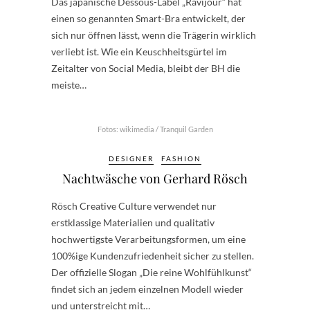
Das japanische Dessous-Label „Ravijour“ hat
einen so genannten Smart-Bra entwickelt, der
sich nur öffnen lässt, wenn die Trägerin wirklich
verliebt ist. Wie ein Keuschheitsgürtel im
Zeitalter von Social Media, bleibt der BH die
meiste…
Fotos: wikimedia / Tranquil Garden
DESIGNER
FASHION
Nachtwäsche von Gerhard Rösch
Rösch Creative Culture verwendet nur
erstklassige Materialien und qualitativ
hochwertigste Verarbeitungsformen, um eine
100%ige Kundenzufriedenheit sicher zu stellen.
Der offizielle Slogan „Die reine Wohlfühlkunst“
findet sich an jedem einzelnen Modell wieder
und unterstreicht mit…