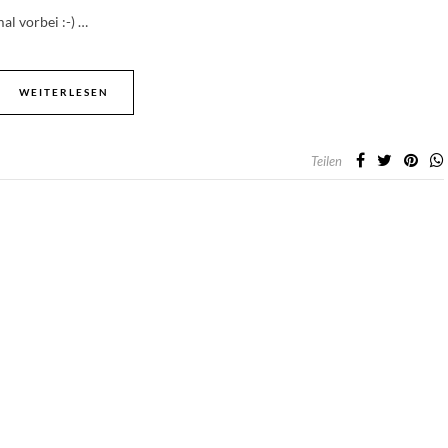
al vorbei :-) …
WEITERLESEN
Teilen