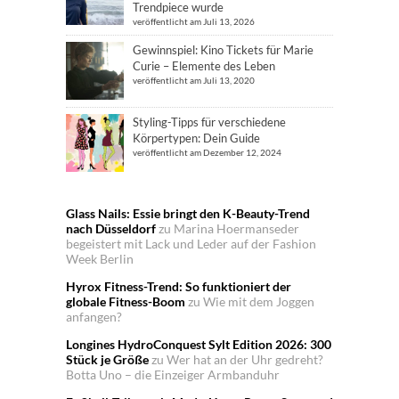
Trendpiece wurde
veröffentlicht am Juli 13, 2026
Gewinnspiel: Kino Tickets für Marie
Curie – Elemente des Leben
veröffentlicht am Juli 13, 2020
Styling-Tipps für verschiedene
Körpertypen: Dein Guide
veröffentlicht am Dezember 12, 2024
Glass Nails: Essie bringt den K-Beauty-Trend
nach Düsseldorf
zu
Marina Hoermanseder
begeistert mit Lack und Leder auf der Fashion
Week Berlin
Hyrox Fitness-Trend: So funktioniert der
globale Fitness-Boom
zu
Wie mit dem Joggen
anfangen?
Longines HydroConquest Sylt Edition 2026: 300
Stück je Größe
zu
Wer hat an der Uhr gedreht?
Botta Uno – die Einzeiger Armbanduhr