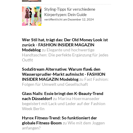
Styling-Tipps für verschiedene
Körpertypen: Dein Guide
veröffentlicht am Dezember 12, 2024
Wer Stil hat, trägt das: Der Old Money Look ist
zurück - FASHION INSIDER MAGAZIN
Modeblog
zu
Elegante und hochwertige
Handtaschen: Die perfekte Ergänzung für jedes
Outfit
SodaStream Alternative: Warum flav& den
Wassersprudler-Markt aufmischt - FASHION
INSIDER MAGAZIN Modeblog
zu
Fast Fashion:
Folgen für Umwelt und Gesellschaft
Glass Nails: Essie bringt den K-Beauty-Trend
nach Düsseldorf
zu
Marina Hoermanseder
begeistert mit Lack und Leder auf der Fashion
Week Berlin
Hyrox Fitness-Trend: So funktioniert der
globale Fitness-Boom
zu
Wie mit dem Joggen
anfangen?