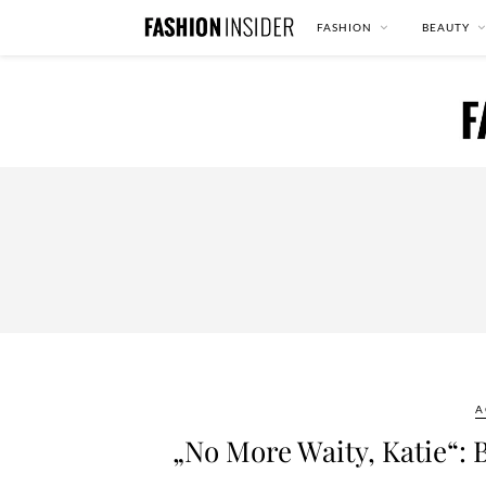
FASHION
BEAUTY
A
„No More Waity, Katie“: 