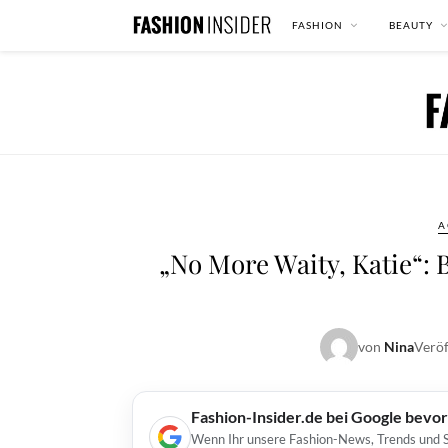
FASHION
BEAUTY
A
„No More Waity, Katie“: 
von
Nina
Veröf
Fashion-Insider.de bei Google bevo
Wenn Ihr unsere Fashion-News, Trends und St