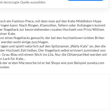
 als bevorzugte Quelle auswählen.
och ein Fashion-Piece, mit dem man auf den Kate-Middleton-Hype
ringen kann: Nach Ringen, Klamotten, Tellern oder Anhängern kommt
er Nagellack zur bevorstehenden royalen Hochzeit von Prinz William
einer Kate.
ion eines Nagellacks gemacht, der bei den hochzeitsverrückten Briten
 werden wohl einige zuschlagen.
agen und spielt natürlich auf den Spitznamen „Waity Katy“ an, den die
 der Hochzeit Zeit ließen. Der Nagellack selbst erinnert zumindest von
: Grau-Blau mit einem Stich ins Lila. Nur die Glitzerpartikel werden wir
ein Lack für Kate…
 Ab der ersten Märzwoche ist er bei Shops wie zum Beispiel zuneta.com
kosten.