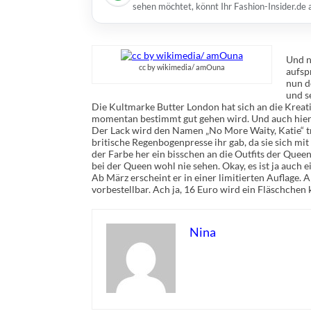
sehen möchtet, könnt Ihr Fashion-Insider.de
Und n
cc by wikimedia/ amOuna
aufsp
nun d
und s
Die Kultmarke Butter London hat sich an die Kreat
momentan bestimmt gut gehen wird. Und auch hier
Der Lack wird den Namen „No More Waity, Katie“ tr
britische Regenbogenpresse ihr gab, da sie sich mit
der Farbe her ein bisschen an die Outfits der Queen
bei der Queen wohl nie sehen. Okay, es ist ja auch 
Ab März erscheint er in einer limitierten Auflage.
vorbestellbar. Ach ja, 16 Euro wird ein Fläschchen 
Nina