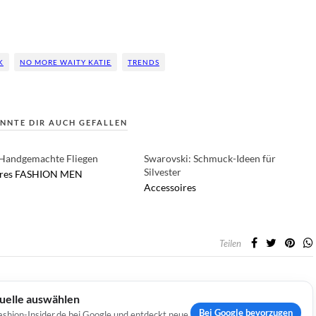
K
NO MORE WAITY KATIE
TRENDS
NNTE DIR AUCH GEFALLEN
Handgemachte Fliegen
Swarovski: Schmuck-Ideen für
Silvester
res
FASHION
MEN
Accessoires
Teilen
Quelle auswählen
Bei Google bevorzugen
ashion-Insider.de bei Google und entdeckt neue