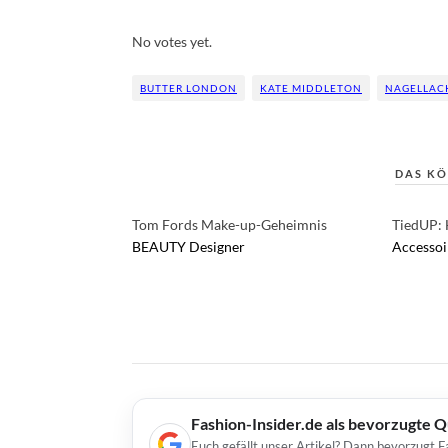
Rate this item:
Submit Rating
No votes yet.
BUTTER LONDON
KATE MIDDLETON
NAGELLAC
DAS KÖ
Tom Fords Make-up-Geheimnis
TiedUP: 
BEAUTY
Designer
Accessoi
Fashion-Insider.de als bevorzugte 
Euch gefällt unser Artikel? Dann bevorzugt F