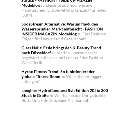
zurück - FASHION INSIDER MAGAZIN
Modeblog
zu
Elegante und hochwertige
Handtaschen: Die perfekte Ergänzung für jedes
Outfit
SodaStream Alternative: Warum flav& den
Wassersprudler-Markt aufmischt - FASHION
INSIDER MAGAZIN Modeblog
zu
Fast Fashion:
Folgen für Umwelt und Gesellschaft
Glass Nails: Essie bringt den K-Beauty-Trend
nach Düsseldorf
zu
Marina Hoermanseder
begeistert mit Lack und Leder auf der Fashion
Week Berlin
Hyrox Fitness-Trend: So funktioniert der
globale Fitness-Boom
zu
Wie mit dem Joggen
anfangen?
Longines HydroConquest Sylt Edition 2026: 300
Stück je Größe
zu
Wer hat an der Uhr gedreht?
Botta Uno – die Einzeiger Armbanduhr