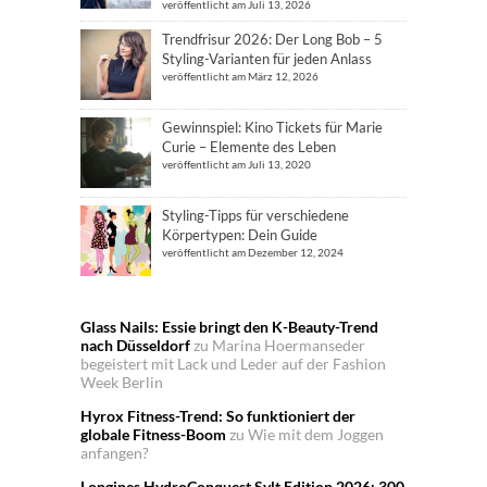
veröffentlicht am Juli 13, 2026
Trendfrisur 2026: Der Long Bob – 5
Styling-Varianten für jeden Anlass
veröffentlicht am März 12, 2026
Gewinnspiel: Kino Tickets für Marie
Curie – Elemente des Leben
veröffentlicht am Juli 13, 2020
Styling-Tipps für verschiedene
Körpertypen: Dein Guide
veröffentlicht am Dezember 12, 2024
Glass Nails: Essie bringt den K-Beauty-Trend
nach Düsseldorf
zu
Marina Hoermanseder
begeistert mit Lack und Leder auf der Fashion
Week Berlin
Hyrox Fitness-Trend: So funktioniert der
globale Fitness-Boom
zu
Wie mit dem Joggen
anfangen?
Longines HydroConquest Sylt Edition 2026: 300