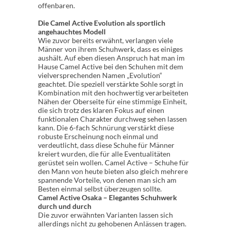
offenbaren.
Die Camel Active Evolution als sportlich
angehauchtes Modell
Wie zuvor bereits erwähnt, verlangen viele
Männer von ihrem Schuhwerk, dass es einiges
aushält. Auf eben diesen Anspruch hat man im
Hause Camel Active bei den Schuhen mit dem
vielversprechenden Namen „Evolution“
geachtet. Die speziell verstärkte Sohle sorgt in
Kombination mit den hochwertig verarbeiteten
Nähen der Oberseite für eine stimmige Einheit,
die sich trotz des klaren Fokus auf einen
funktionalen Charakter durchweg sehen lassen
kann. Die 6-fach Schnürung verstärkt diese
robuste Erscheinung noch einmal und
verdeutlicht, dass diese Schuhe für Männer
kreiert wurden, die für alle Eventualitäten
gerüstet sein wollen. Camel Active – Schuhe für
den Mann von heute bieten also gleich mehrere
spannende Vorteile, von denen man sich am
Besten einmal selbst überzeugen sollte.
Camel Active Osaka – Elegantes Schuhwerk
durch und durch
Die zuvor erwähnten Varianten lassen sich
allerdings nicht zu gehobenen Anlässen tragen.