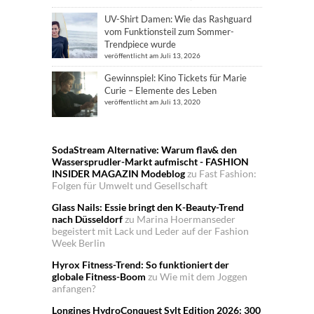
UV-Shirt Damen: Wie das Rashguard
vom Funktionsteil zum Sommer-
Trendpiece wurde
veröffentlicht am Juli 13, 2026
Gewinnspiel: Kino Tickets für Marie
Curie – Elemente des Leben
veröffentlicht am Juli 13, 2020
SodaStream Alternative: Warum flav& den
Wassersprudler-Markt aufmischt - FASHION
INSIDER MAGAZIN Modeblog
zu
Fast Fashion:
Folgen für Umwelt und Gesellschaft
Glass Nails: Essie bringt den K-Beauty-Trend
nach Düsseldorf
zu
Marina Hoermanseder
begeistert mit Lack und Leder auf der Fashion
Week Berlin
Hyrox Fitness-Trend: So funktioniert der
globale Fitness-Boom
zu
Wie mit dem Joggen
anfangen?
Longines HydroConquest Sylt Edition 2026: 300