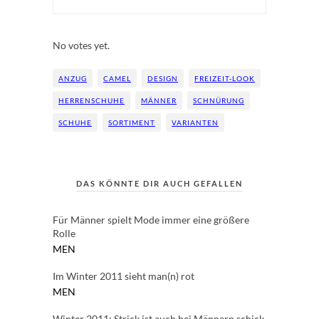
Rate this item:
Submit Rating
No votes yet.
ANZUG
CAMEL
DESIGN
FREIZEIT-LOOK
HERRENSCHUHE
MÄNNER
SCHNÜRUNG
SCHUHE
SORTIMENT
VARIANTEN
DAS KÖNNTE DIR AUCH GEFALLEN
Für Männer spielt Mode immer eine größere
Rolle
MEN
Im Winter 2011 sieht man(n) rot
MEN
Winter 2011: Strick ist auch bei Männern schick