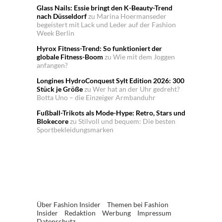
Glass Nails: Essie bringt den K-Beauty-Trend
nach Düsseldorf
zu
Marina Hoermanseder
begeistert mit Lack und Leder auf der Fashion
Week Berlin
Hyrox Fitness-Trend: So funktioniert der
globale Fitness-Boom
zu
Wie mit dem Joggen
anfangen?
Longines HydroConquest Sylt Edition 2026: 300
Stück je Größe
zu
Wer hat an der Uhr gedreht?
Botta Uno – die Einzeiger Armbanduhr
Fußball-Trikots als Mode-Hype: Retro, Stars und
Blokecore
zu
Stilvoll und bequem: Die besten
Sportbekleidungsmarken
Über Fashion Insider
Themen bei Fashion
Insider
Redaktion
Werbung
Impressum
Datenschutz