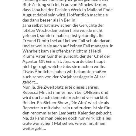
Bild-Zeitung verriet Frau von Minckwitz nun,
dass Jana bei der Fashion Week in Mailand Ende
August dabei sein wird. Hoffentlich macht sie
das dann besser als in Berlin!
Jana selbst hat inzwischen die Gerüchte der
letzten Woche dementiert: Sie wurde nicht
gefeuert, sondern habe selbst gekündigt. Ihr
Freund Dimitri sei auf keinen Fall schuld daran
und er wolle sie auch auf keinen Fall managen. In
Wahrheit kam sie offenbar nicht mit Heidi
Klums Vater Günther zurecht, der der Chef der
Agentur ONEeins ist. Jana wurde überhaupt
nicht gefragt, welche Jobs sie machen wolle.
Etwas Ähnliches haben wir bekanntermaßen
auch schon von der Vorjahressiegerin Alisar
gehört…
Nun ja, die Zweitplatzierte dieses Jahres,
Rebecca Mir, ist immer noch bei ONEeins und
wird dort auch dementsprechend vermarktet:
Bei der ProSieben-Show „Die Alm“ wird sie als
Reporterin mit dabei sein und zudem ist sie für
den renommierten Lambertz-Kalender gebucht.
Na, da kann man beiden doch nur wirklich alles
Gute wünschen! Mal sehen, wie es mit ihnen
weitergeht…