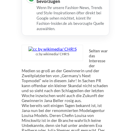
bevorzugen
Wenn Ihr unsere Fashion-News, Trends
und Style-Inspirationen öfter direkt bei
Google sehen möchtet, könnt Ihr
Fashion-Insider.de als bevorzugte Quelle
auswählen.
Selten war
cc by wikimedia/ CHR!S
das
Interesse
der
Medien so groß an der Gewinnerin und der
Zweitplatzierten von „Germany’s Next
Topmodel“ wie in diesem Jahr! In Sachen PR
kann offenbar ein kleiner Skandal nicht schaden
und so sieht nach den Schlagzeilen der letzten
Woche inzwischen wohl auch die Zukunft der
Gewinnerin Jana Beller rosig aus.
Wie bereits seit einigen Tagen bekannt ist, ist
Jana nun bei der renommierten Modelagentur
Louisa Models. Deren Chefin Louisa von
Minckwitz ist in der Branche wahrlich keine
Unbekannte, denn sie hat unter anderem Eva
Padberg oder Julia Stegner groß gemacht. Der